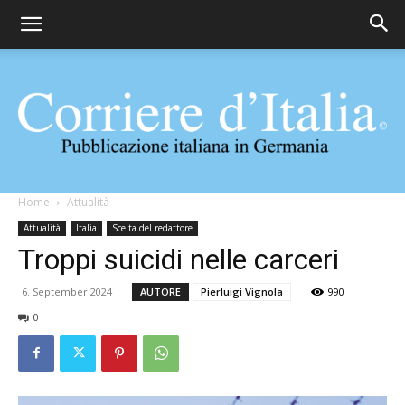
Corriere
Home
Attualità
Attualità
Italia
Scelta del redattore
Troppi suicidi nelle carceri
d'Italia
6. September 2024
AUTORE
Pierluigi Vignola
990
0