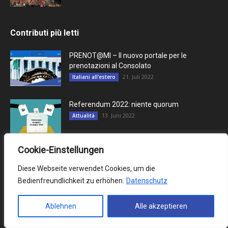
Contributi più letti
PRENOT@MI – Il nuovo portale per le
prenotazioni al Consolato
21. Juli 2022
Italiani all'estero
Referendum 2022: niente quorum
13. Juni 2022
Attualità
Cookie-Einstellungen
Morte di un figlio: come si può affrontare un
dolore così...
Diese Webseite verwendet Cookies, um die
8. Dezember 2023
Rubrica psicologia
Bedienfreundlichkeit zu erhöhen.
Datenschutz
Ablehnen
Alle akzeptieren
Categoria più vista