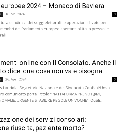
i europee 2024 – Monaco di Baviera
16. Mai 2024
i
0
tura e indirizzi dei seggi elettorali Le operazioni di voto per
i membri del Parlamento europeo spettanti all’Italia presso le
ali...
enti online con il Consolato. Anche il
o dice: qualcosa non va e bisogna...
26. April 2024
i
0
Iris Lauriola, Segretario Nazionale del Sindacato Confsal/Unsa-
tro comunicato porta il titolo “PIATTAFORMA PRENOT@MI,
 ANOMALIE, URGENTE STABILIRE REGOLE UNIVOCHE”. Quali...
zzazione dei servizi consolari:
ne riuscita, paziente morto?