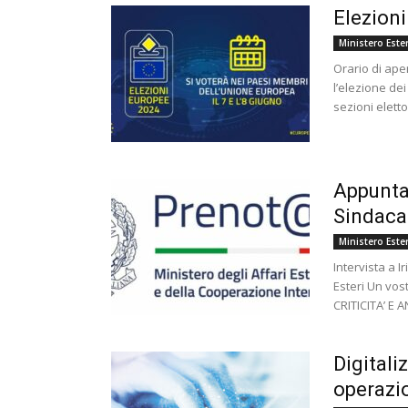
Elezion
Ministero Ester
Orario di aper
l’elezione de
sezioni elettor
Appuntam
Sindacat
Ministero Ester
Intervista a 
Esteri Un vos
CRITICITA’ E
Digitali
operazio