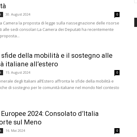
tà
d'Italia
30. August 2024
i
0
a Camera la proposta di legge sulla riassegnazione delle risorse
i alle sedi consolari La Camera dei Deputati ha recentemente
proposta...
 sfide della mobilità e il sostegno alle
 italiane all’estero
15. August 2024
i
0
enerale degli Italiani all’Estero affronta le sfide della mobilità e
tiche di sostegno per le comunità italiane nel mondo Nel contesto
 Europee 2024: Consolato d’Italia
orte sul Meno
16. Mai 2024
i
0