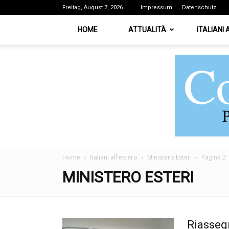
Freitag, August 7, 2026
Impressum
Datenschutz
HOME
ATTUALITÀ
ITALIANI
Home
Italiani all'estero
Ministero Esteri
Pagina 2
MINISTERO ESTERI
Riassegn