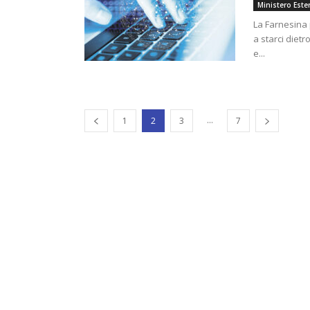
Ministero Ester
La Farnesina p
a starci diet
e...
...
1
2
3
7