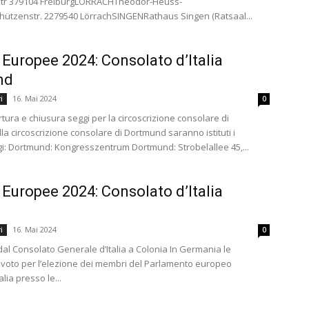
tr 379104 FreiburgLÖRRACHTheodor-Heuss-
hützenstr. 2279540 LörrachSINGENRathaus Singen (Ratsaal...
 Europee 2024: Consolato d’Italia
nd
16. Mai 2024
i
0
rtura e chiusura seggi per la circoscrizione consolare di
a circoscrizione consolare di Dortmund saranno istituti i
i: Dortmund: Kongresszentrum Dortmund: Strobelallee 45,...
 Europee 2024: Consolato d’Italia
16. Mai 2024
i
0
i dal Consolato Generale d’Italia a Colonia In Germania le
 voto per l’elezione dei membri del Parlamento europeo
talia presso le...