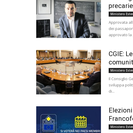
precarie
Ministero Ester
Approvata all
dei passaport
approvato la 
CGIE: Le
comunità
Ministero Ester
Il Consiglio G
sviluppa poli
di...
Elezioni
Francof
Ministero Ester