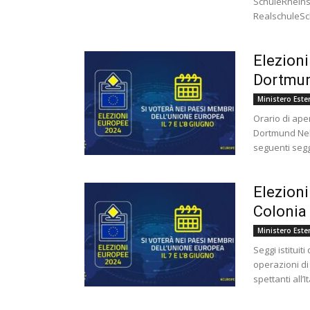
SchuleRheins
RealschuleSc
Elezioni
Dortmu
Ministero Ester
Orario di ape
Dortmund Nell
seguenti segg
Elezioni
Colonia
Ministero Ester
Seggi istituit
operazioni di
spettanti all’I