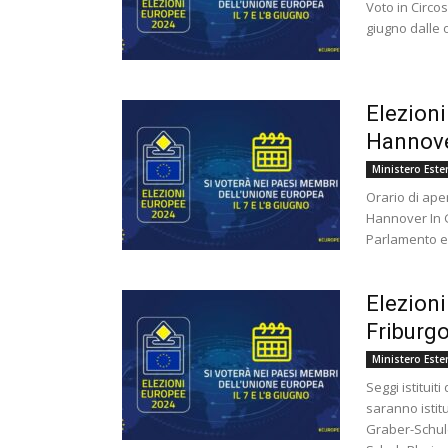
Voto in Circo
giugno dalle o
Elezioni
Hannov
Ministero Ester
Orario di ape
Hannover In G
Parlamento e
Elezioni
Friburg
Ministero Ester
Seggi istituit
saranno isti
Graber-Schu