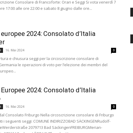
scrizione Consolare di Francoforte: Orari e Seggi Si vota venerdì 7
re 17:00 alle ore 22:00 e sabato 8 giugno dalle ore...
 europee 2024: Consolato d’Italia
er
16. Mai 2024
i
0
rtura e chiusura seggi per la circoscrizione consolare di
ermania le operazioni di voto per l’elezione dei membri del
uropeo...
 Europee 2024: Consolato d’Italia
o
16. Mai 2024
i
0
i dal Consolato Friburgo Nella circoscrizione consolare di Friburgo
tuti i seguenti seggi: COMUNE INDIRIZZOBAD SÄCKINGENRudolf-
leWerderstraße 2079713 Bad SäckingenFREIBURGMerian-