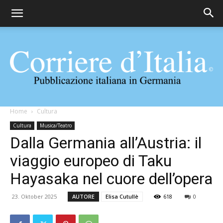
Corriere
Home
Cultura
Cultura
Musica/Teatro
Dalla Germania all’Austria: il
d'Italia
viaggio europeo di Taku
Hayasaka nel cuore dell’opera
23. Oktober 2025
AUTORE
Elisa Cutullè
618
0