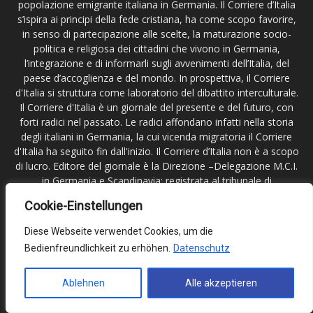
popolazione emigrante italiana in Germania. Il Corriere d’Italia
s’ispira ai principi della fede cristiana, ha come scopo favorire,
in senso di partecipazione alle scelte, la maturazione socio-
politica e religiosa dei cittadini che vivono in Germania,
l’integrazione e di informarli sugli avvenimenti dell’Italia, del
paese d’accoglienza e del mondo. In prospettiva, il Corriere
d'Italia si struttura come laboratorio del dibattito interculturale.
Il Corriere d'Italia è un giornale del presente e del futuro, con
forti radici nel passato. Le radici affondano infatti nella storia
degli italiani in Germania, la cui vicenda migratoria il Corriere
d'Italia ha seguito fin dall'inizio. Il Corriere d’Italia non è a scopo
di lucro. Editore del giornale è la Direzione –Delegazione M.C.I.
in Germania e Scandinavia; registrata al tribunale di
Francoforte sul Meno.
Cookie-Einstellungen
Contattaci:
redazione@corritalia.de
Diese Webseite verwendet Cookies, um die
Bedienfreundlichkeit zu erhöhen.
Datenschutz
Seguici
Ablehnen
Alle akzeptieren