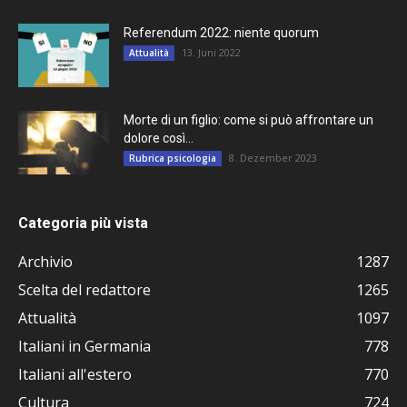
Referendum 2022: niente quorum
13. Juni 2022
Attualità
Morte di un figlio: come si può affrontare un
dolore così...
8. Dezember 2023
Rubrica psicologia
Categoria più vista
Archivio
1287
Scelta del redattore
1265
Attualità
1097
Italiani in Germania
778
Italiani all'estero
770
Cultura
724