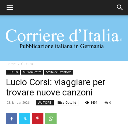
Corriere
Home
Cultura
Cultura
Musica/Teatro
Scelta del redattore
Lucio Corsi: viaggiare per
d'Italia
trovare nuove canzoni
23. Januar 2026
AUTORE
Elisa Cutullè
1491
0