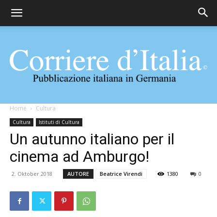
Corriere
Home
Cultura
Cultura
Istituti di Cultura
Un autunno italiano per il
d'Italia
cinema ad Amburgo!
2. Oktober 2018
AUTORE
Beatrice Virendi
1380
0