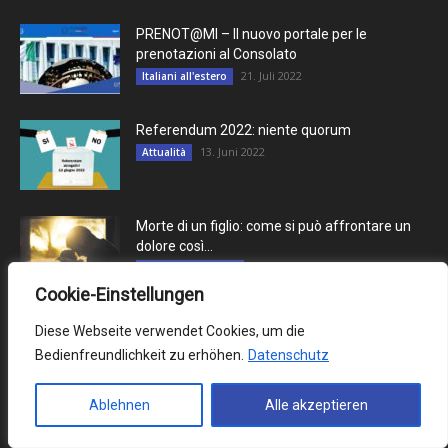
PRENOT@MI – Il nuovo portale per le
prenotazioni al Consolato
21. Juli 2022
Italiani all'estero
Referendum 2022: niente quorum
13. Juni 2022
Attualità
Morte di un figlio: come si può affrontare un
dolore così...
8. Dezember 2023
Rubrica psicologia
Cookie-Einstellungen
Diese Webseite verwendet Cookies, um die
Categoria più vista
Bedienfreundlichkeit zu erhöhen.
Datenschutz
Archivio
1287
Ablehnen
Alle akzeptieren
Scelta del redattore
1265
Attualità
1096