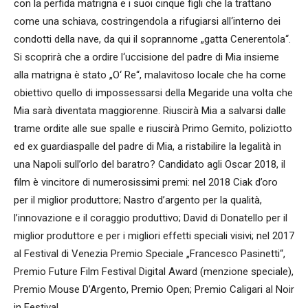
con la perfida matrigna e i suoi cinque figli che la trattano
come una schiava, costringendola a rifugiarsi all‘interno dei
condotti della nave, da qui il soprannome „gatta Cenerentola“.
Si scoprirà che a ordire l‘uccisione del padre di Mia insieme
alla matrigna è stato „O‘ Re“, malavitoso locale che ha come
obiettivo quello di impossessarsi della Megaride una volta che
Mia sarà diventata maggiorenne. Riuscirà Mia a salvarsi dalle
trame ordite alle sue spalle e riuscirà Primo Gemito, poliziotto
ed ex guardiaspalle del padre di Mia, a ristabilire la legalità in
una Napoli sull’orlo del baratro? Candidato agli Oscar 2018, il
film è vincitore di numerosissimi premi: nel 2018 Ciak d’oro
per il miglior produttore; Nastro d’argento per la qualità,
l’innovazione e il coraggio produttivo; David di Donatello per il
miglior produttore e per i migliori effetti speciali visivi; nel 2017
al Festival di Venezia Premio Speciale „Francesco Pasinetti“,
Premio Future Film Festival Digital Award (menzione speciale),
Premio Mouse D’Argento, Premio Open; Premio Caligari al Noir
in Festival.