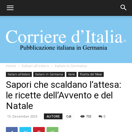
Corriere
Home
Italiani all'estero
Italiani in Germania
Italiani all'estero
Italiani in Germania
Varie
Ricetta del Mese
Sapori che scaldano l’attesa:
d'Italia
le ricette dell’Avvento e del
Natale
15. Dezember 2025
AUTORE
CdI
753
0