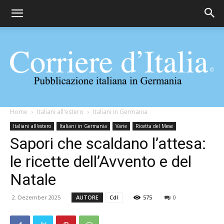
Corriere
Home
Italiani all'estero
Italiani in Germania
Italiani all'estero
Italiani in Germania
Varie
Ricetta del Mese
Sapori che scaldano l’attesa:
d'Italia
le ricette dell’Avvento e del
Natale
2. Dezember 2025
AUTORE
CdI
575
0