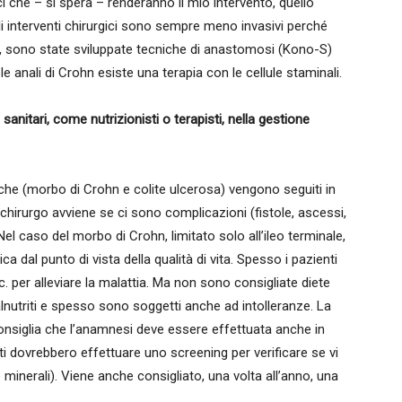
che – si spera – renderanno il mio intervento, quello
 interventi chirurgici sono sempre meno invasivi perché
re, sono state sviluppate tecniche di anastomosi (Kono-S)
le anali di Crohn esiste una terapia con le cellule staminali.
sanitari, come nutrizionisti o terapisti, nella gestione
oniche (morbo di Crohn e colite ulcerosa) vengono seguiti in
 chirurgo avviene se ci sono complicazioni (fistole, ascessi,
l caso del morbo di Crohn, limitato solo all’ileo terminale,
ca dal punto di vista della qualità di vita. Spesso i pazienti
. per alleviare la malattia. Ma non sono consigliate diete
lnutriti e spesso sono soggetti anche ad intolleranze. La
nsiglia che l’anamnesi deve essere effettuata anche in
nti dovrebbero effettuare uno screening per verificare se vi
minerali). Viene anche consigliato, una volta all’anno, una