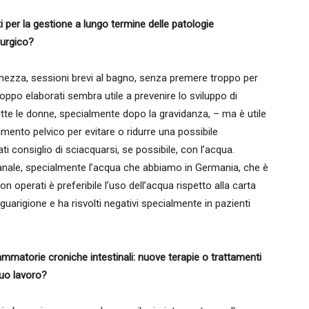
nti per la gestione a lungo termine delle patologie
rurgico?
itichezza, sessioni brevi al bagno, senza premere troppo per
troppo elaborati sembra utile a prevenire lo sviluppo di
utte le donne, specialmente dopo la gravidanza, – ma è utile
vimento pelvico per evitare o ridurre una possibile
ti consiglio di sciacquarsi, se possibile, con l’acqua.
erianale, specialmente l’acqua che abbiamo in Germania, che è
 operati è preferibile l’uso dell’acqua rispetto alla carta
la guarigione e ha risvolti negativi specialmente in pazienti
mmatorie croniche intestinali: nuove terapie o trattamenti
suo lavoro?