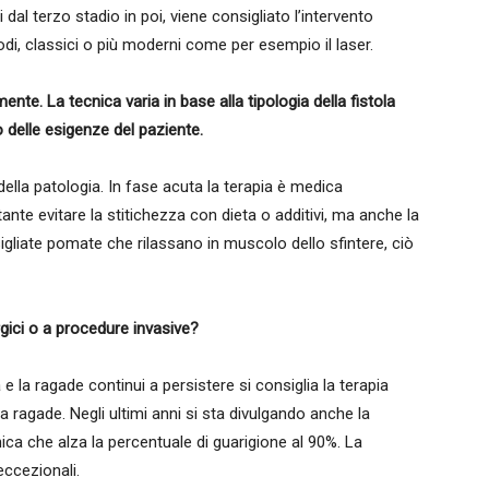
 dal terzo stadio in poi, viene consigliato l’intervento
todi, classici o più moderni come per esempio il laser.
nte. La tecnica varia in base alla tipologia della fistola
elle esigenze del paziente.
 della patologia. In fase acuta la terapia è medica
nte evitare la stitichezza con dieta o additivi, ma anche la
gliate pomate che rilassano in muscolo dello sfintere, ciò
rgici o a procedure invasive?
 e la ragade continui a persistere si consiglia la terapia
la ragade. Negli ultimi anni si sta divulgando anche la
ca che alza la percentuale di guarigione al 90%. La
eccezionali.