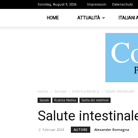
Sonntag, August 9, 2026
Impressum
Datenschutz
HOME
ATTUALITÀ
ITALIANI
Home
Sociale
Rubrica Medica
Salute intestinale
Sociale
Rubrica Medica
Scelta del redattore
Salute intestinal
2. Februar 2024
AUTORE
Alexander Romagna