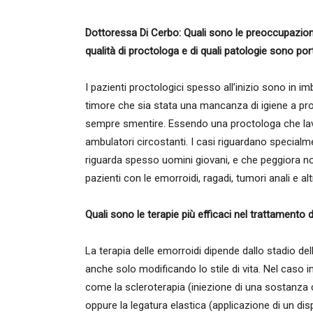
Dottoressa Di Cerbo: Quali sono le preoccupazioni
qualità di proctologa e di quali patologie sono por
I pazienti proctologici spesso all’inizio sono in i
timore che sia stata una mancanza di igiene a pr
sempre smentire. Essendo una proctologa che lavo
ambulatori circostanti. I casi riguardano specialmen
riguarda spesso uomini giovani, e che peggiora no
pazienti con le emorroidi, ragadi, tumori anali e al
Quali sono le terapie più efficaci nel trattamento de
La terapia delle emorroidi dipende dallo stadio della
anche solo modificando lo stile di vita. Nel caso 
come la scleroterapia (iniezione di una sostanza c
oppure la legatura elastica (applicazione di un di