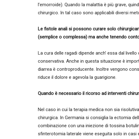
l’emorroide). Quando la malattia è più grave, quindi
chirurgico. In tal caso sono applicabili diversi me
Le fistole anali si possono curare solo chirurgicame
(semplice o complessa) ma anche tenendo conto d
La cura delle ragadi dipende anch’ essa dal livello
conservativa. Anche in questa situazione è importa
diarrea è controproducente. Inoltre vengono consi
riduce il dolore e agevola la guarigione.
Quando è necessario il ricorso ad interventi chiru
Nel caso in cui la terapia medica non sia risolutiva
chirurgica. In Germania si consiglia la ectomia del
combinazione con una iniezione di tossina botulini
sfinterotomia laterale viene eseguita solo in casi 