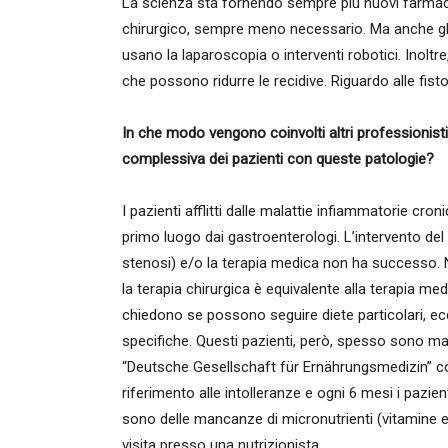
La scienza sta fornendo sempre più nuovi farmaci 
chirurgico, sempre meno necessario. Ma anche gli
usano la laparoscopia o interventi robotici. Inolt
che possono ridurre le recidive. Riguardo alle fisto
In che modo vengono coinvolti altri professionisti 
complessiva dei pazienti con queste patologie?
I pazienti afflitti dalle malattie infiammatorie cr
primo luogo dai gastroenterologi. L’intervento del
stenosi) e/o la terapia medica non ha successo. Ne
la terapia chirurgica è equivalente alla terapia medi
chiedono se possono seguire diete particolari, ecc
specifiche. Questi pazienti, però, spesso sono ma
“Deutsche Gesellschaft für Ernährungsmedizin” co
riferimento alle intolleranze e ogni 6 mesi i pazie
sono delle mancanze di micronutrienti (vitamine e 
visita presso una nutrizionista.