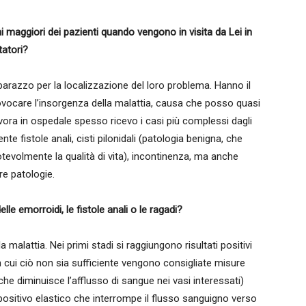
 maggiori dei pazienti quando vengono in visita da Lei in
tatori?
mbarazzo per la localizzazione del loro problema. Hanno il
ovocare l’insorgenza della malattia, causa che posso quasi
ra in ospedale spesso ricevo i casi più complessi dagli
te fistole anali, cisti pilonidali (patologia benigna, che
tevolmente la qualità di vita), incontinenza, ma anche
tre patologie.
lle emorroidi, le fistole anali o le ragadi?
 malattia. Nei primi stadi si raggiungono risultati positivi
in cui ciò non sia sufficiente vengono consigliate misure
he diminuisce l’afflusso di sangue nei vasi interessati)
spositivo elastico che interrompe il flusso sanguigno verso