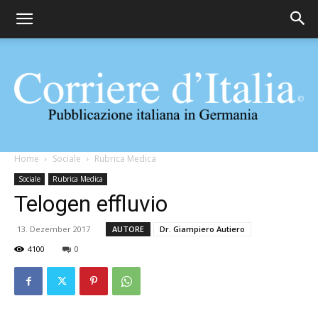
Corriere
Home
Sociale
Rubrica Medica
Sociale
Rubrica Medica
Telogen effluvio
d'Italia
13. Dezember 2017
AUTORE
Dr. Giampiero Autiero
4100
0