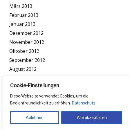
März 2013
Februar 2013
Januar 2013
Dezember 2012
November 2012
Oktober 2012
September 2012
August 2012
Juni 2012
Cookie-Einstellungen
Mai 2012
April 2012
Diese Webseite verwendet Cookies, um die
Bedienfreundlichkeit zu erhöhen.
Datenschutz
März 2012
Februar 2012
Ablehnen
Alle akzeptieren
Januar 2012