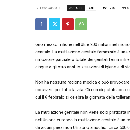
9. Februar 2018
AUTORE
CdI
1260
0
ono mezzo milione nell’UE e 200 milioni nel mond
genitale. La mutilazione genitale femminile è una del
rimozione parziale o totale dei genitali femminili e
cinque e gli otto anni, in situazioni di igiene e di sic
Non ha nessuna ragione medica e può provocare dei
convivere per tutta la vita. Gli eurodeputati sono u
cui il 6 febbraio si celebra la giornata della tollera
La mutilazione genitale non viene solo praticata 
nell’Unione europea la mutilazione genitale è un 
da alcuni paesi non UE sono a rischio. Circa 500.0