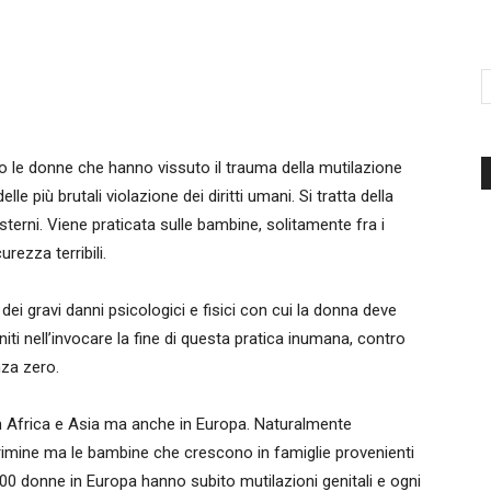
d'Italia
o le donne che hanno vissuto il trauma della mutilazione
le più brutali violazione dei diritti umani. Si tratta della
sterni. Viene praticata sulle bambine, solitamente fra i
urezza terribili.
 gravi danni psicologici e fisici con cui la donna deve
niti nell’invocare la fine di questa pratica inumana, contro
nza zero.
in Africa e Asia ma anche in Europa. Naturalmente
crimine ma le bambine che crescono in famiglie provenienti
00 donne in Europa hanno subito mutilazioni genitali e ogni