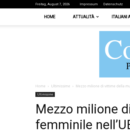
Freitag, August 7, 2026
Impressum
Datenschutz
HOME
ATTUALITÀ
ITALIANI
Home
Ultimissime
Mezzo milione di vittime della mu
Ultimissime
Mezzo milione di
femminile nell’U