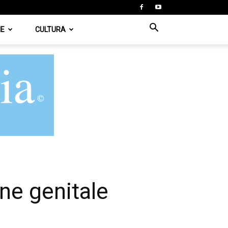
IE
CULTURA
one genitale