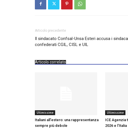
Articolo precedente
Il sindacato Confsal-Unsa Esteri accusa i sindaca
confederati CGIL, CISL e UIL
Articolo correlato
Ultimissime
Ultimissime
Italiani all’estero: una rappresentanza
ICE Agenzia 
sempre più debole
2026 e l’Itali