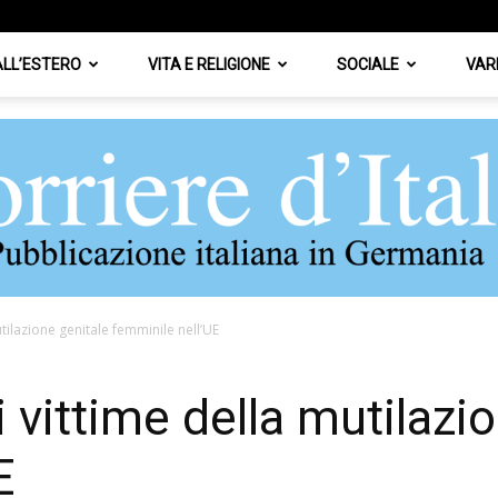
 ALL’ESTERO
VITA E RELIGIONE
SOCIALE
VAR
tilazione genitale femminile nell’UE
Corriere
 vittime della mutilazi
E