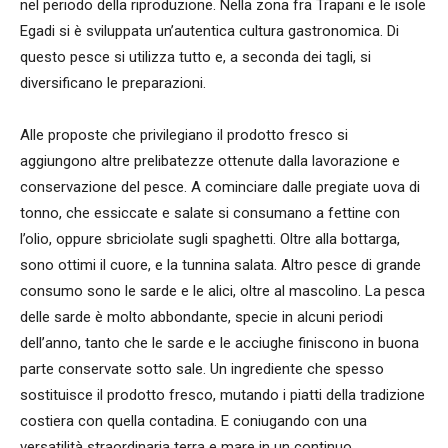
nel periodo della riproduzione. Nella zona fra Trapani e le isole
Egadi si è sviluppata un’autentica cultura gastronomica. Di
questo pesce si utilizza tutto e, a seconda dei tagli, si
diversificano le preparazioni.
Alle proposte che privilegiano il prodotto fresco si
aggiungono altre prelibatezze ottenute dalla lavorazione e
conservazione del pesce. A cominciare dalle pregiate uova di
tonno, che essiccate e salate si consumano a fettine con
l’olio, oppure sbriciolate sugli spaghetti. Oltre alla bottarga,
sono ottimi il cuore, e la tunnina salata. Altro pesce di grande
consumo sono le sarde e le alici, oltre al mascolino. La pesca
delle sarde è molto abbondante, specie in alcuni periodi
dell’anno, tanto che le sarde e le acciughe finiscono in buona
parte conservate sotto sale. Un ingrediente che spesso
sostituisce il prodotto fresco, mutando i piatti della tradizione
costiera con quella contadina. E coniugando con una
versatilità straordinaria terra e mare in un continuo