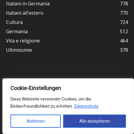
Italiani in Germania
778
Italiani all'estero
770
Cultura
724
Germania
512
Vita e religione
464
Ultimissime
378
Cookie-Einstellungen
Diese Webseite verwendet Cookies, um die
Bedienfreundlichkeit zu erhöhen.
Datenschutz
Chi siamo
Ablehnen
Alle akzeptieren
Il Corriere d’Italia è un giornale presente dal 1951 in Germania,