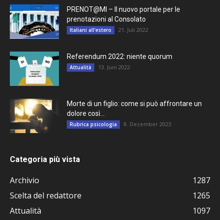
PRENOT@MI – Il nuovo portale per le
prenotazioni al Consolato
21. Juli 2022
Italiani all'estero
Referendum 2022: niente quorum
13. Juni 2022
Attualità
Morte di un figlio: come si può affrontare un
dolore così...
8. Dezember 2023
Rubrica psicologia
Categoria più vista
Archivio
1287
Scelta del redattore
1265
Attualità
1097