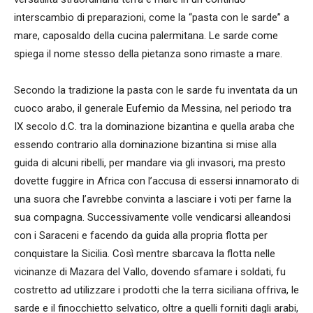
interscambio di preparazioni, come la “pasta con le sarde” a
mare, caposaldo della cucina palermitana. Le sarde come
spiega il nome stesso della pietanza sono rimaste a mare.
Secondo la tradizione la pasta con le sarde fu inventata da un
cuoco arabo, il generale Eufemio da Messina, nel periodo tra
IX secolo d.C. tra la dominazione bizantina e quella araba che
essendo contrario alla dominazione bizantina si mise alla
guida di alcuni ribelli, per mandare via gli invasori, ma presto
dovette fuggire in Africa con l’accusa di essersi innamorato di
una suora che l’avrebbe convinta a lasciare i voti per farne la
sua compagna. Successivamente volle vendicarsi alleandosi
con i Saraceni e facendo da guida alla propria flotta per
conquistare la Sicilia. Così mentre sbarcava la flotta nelle
vicinanze di Mazara del Vallo, dovendo sfamare i soldati, fu
costretto ad utilizzare i prodotti che la terra siciliana offriva, le
sarde e il finocchietto selvatico, oltre a quelli forniti dagli arabi,