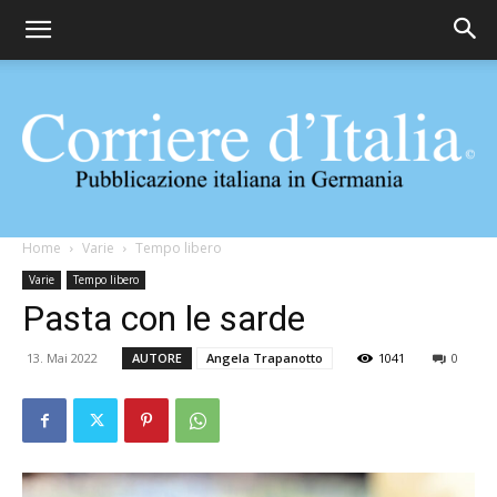
Corriere
Home
Varie
Tempo libero
Varie
Tempo libero
Pasta con le sarde
d'Italia
13. Mai 2022
AUTORE
Angela Trapanotto
1041
0