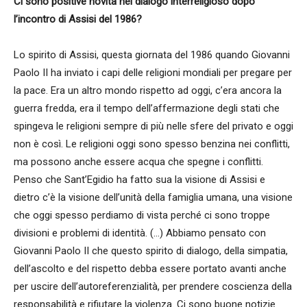
Ci sono positive novità nel dialogo interreligioso dopo
l’incontro di Assisi del 1986?
Lo spirito di Assisi, questa giornata del 1986 quando Giovanni
Paolo II ha inviato i capi delle religioni mondiali per pregare per
la pace. Era un altro mondo rispetto ad oggi, c’era ancora la
guerra fredda, era il tempo dell’affermazione degli stati che
spingeva le religioni sempre di più nelle sfere del privato e oggi
non è così. Le religioni oggi sono spesso benzina nei conflitti,
ma possono anche essere acqua che spegne i conflitti.
Penso che Sant’Egidio ha fatto sua la visione di Assisi e
dietro c’è la visione dell’unità della famiglia umana, una visione
che oggi spesso perdiamo di vista perché ci sono troppe
divisioni e problemi di identità. (…) Abbiamo pensato con
Giovanni Paolo II che questo spirito di dialogo, della simpatia,
dell’ascolto e del rispetto debba essere portato avanti anche
per uscire dell’autoreferenzialità, per prendere coscienza della
responsabilità e rifiutare la violenza. Ci sono buone notizie