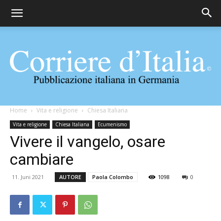
Corriere
Home
Vita e religione
Chiesa Italiana
Vita e religione
Chiesa Italiana
Ecumenismo
Vivere il vangelo, osare
d'Italia
cambiare
11. Juni 2021
AUTORE
Paola Colombo
1098
0