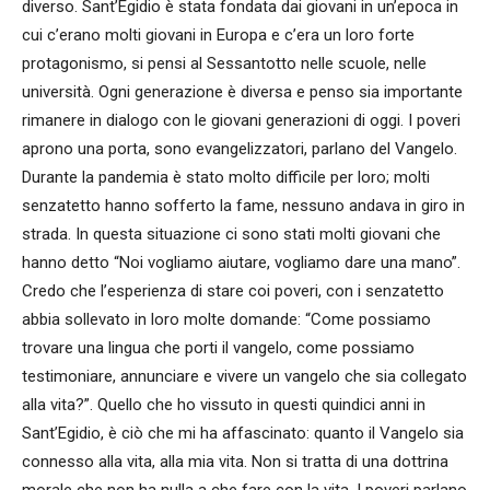
diverso. Sant’Egidio è stata fondata dai giovani in un’epoca in
cui c’erano molti giovani in Europa e c’era un loro forte
protagonismo, si pensi al Sessantotto nelle scuole, nelle
università. Ogni generazione è diversa e penso sia importante
rimanere in dialogo con le giovani generazioni di oggi. I poveri
aprono una porta, sono evangelizzatori, parlano del Vangelo.
Durante la pandemia è stato molto difficile per loro; molti
senzatetto hanno sofferto la fame, nessuno andava in giro in
strada. In questa situazione ci sono stati molti giovani che
hanno detto “Noi vogliamo aiutare, vogliamo dare una mano”.
Credo che l’esperienza di stare coi poveri, con i senzatetto
abbia sollevato in loro molte domande: “Come possiamo
trovare una lingua che porti il vangelo, come possiamo
testimoniare, annunciare e vivere un vangelo che sia collegato
alla vita?”. Quello che ho vissuto in questi quindici anni in
Sant’Egidio, è ciò che mi ha affascinato: quanto il Vangelo sia
connesso alla vita, alla mia vita. Non si tratta di una dottrina
morale che non ha nulla a che fare con la vita. I poveri parlano