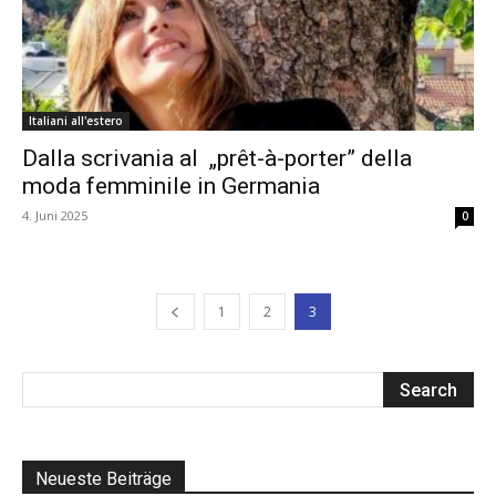
Italiani all'estero
Dalla scrivania al „prêt-à-porter” della
moda femminile in Germania
4. Juni 2025
0
1
2
3
Neueste Beiträge