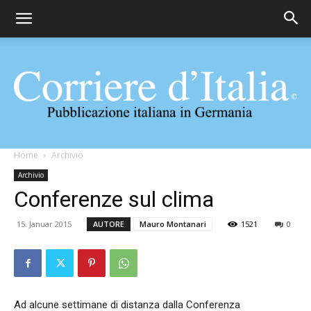
Corriere
Home
Archivio
Archivio
Conferenze sul clima
d'Italia
15. Januar 2015
AUTORE
Mauro Montanari
1521
0
Ad alcune settimane di distanza dalla Conferenza