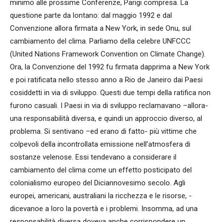
minimo alle prossime Conferenze, Parigi compresa. La
questione parte da lontano: dal maggio 1992 e dal
Convenzione allora firmata a New York, in sede Onu, sul
cambiamento del clima. Parliamo della celebre UNFCCC
(United Nations Framework Convention on Climate Change).
Ora, la Convenzione del 1992 fu firmata dapprima a New York
e poi ratificata nello stesso anno a Rio de Janeiro dai Paesi
cosiddetti in via di sviluppo. Questi due tempi della ratifica non
furono casuali. I Paesi in via di sviluppo reclamavano –allora-
una responsabilità diversa, e quindi un approccio diverso, al
problema. Si sentivano –ed erano di fatto- più vittime che
colpevoli della incontrollata emissione nell’atmosfera di
sostanze velenose. Essi tendevano a considerare il
cambiamento del clima come un effetto posticipato del
colonialismo europeo del Diciannovesimo secolo. Agli
europei, americani, australiani la ricchezza e le risorse, -
dicevanoe a loro la povertà e i problemi. Insomma, ad una
responsabilità diversa doveva anche corrispondere un