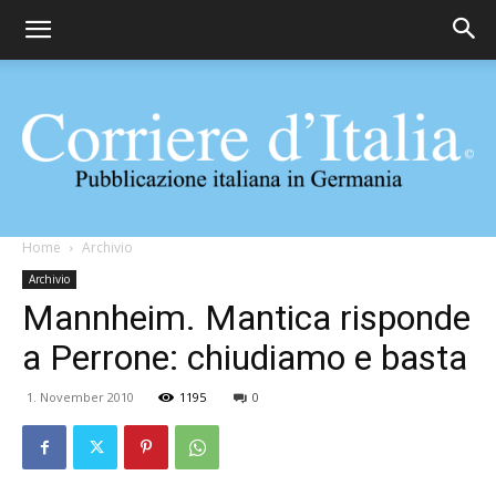
Corriere
Home
Archivio
Archivio
Mannheim. Mantica risponde
d'Italia
a Perrone: chiudiamo e basta
1. November 2010
1195
0