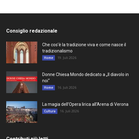
Consiglio redazionale
Che cos’è la tradizione viva e come nasce il
tradizionalismo
19. Juli 2026
Home
Donne Chiesa Mondo dedicato a „Il diavolo in
noi“
16. Juli 2026
Home
La magia dell’Opera lirica all’Arena di Verona
16. Juli 2026
Cultura
Contributi più letti