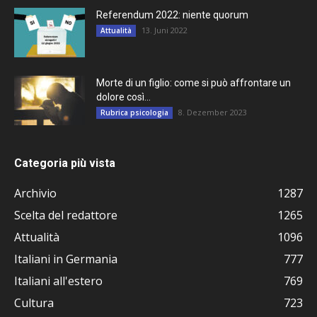
Referendum 2022: niente quorum
13. Juni 2022
Attualità
Morte di un figlio: come si può affrontare un
dolore così...
8. Dezember 2023
Rubrica psicologia
Categoria più vista
Archivio
1287
Scelta del redattore
1265
Attualità
1096
Italiani in Germania
777
Italiani all'estero
769
Cultura
723