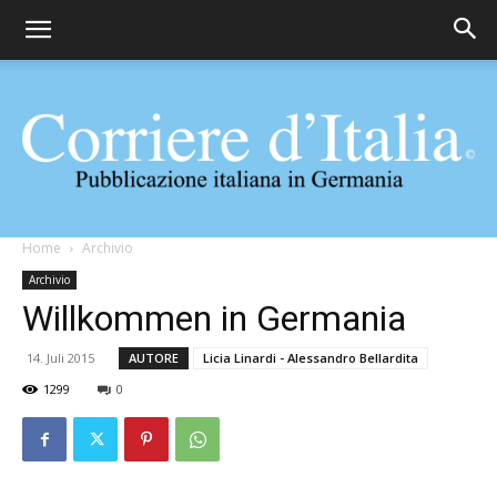
Corriere
Home
Archivio
Archivio
Willkommen in Germania
d'Italia
14. Juli 2015
AUTORE
Licia Linardi - Alessandro Bellardita
1299
0