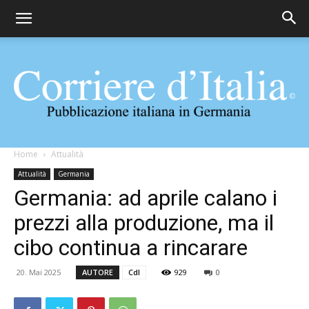
Corriere
Home
Attualità
Attualità
Germania
Germania: ad aprile calano i
d'Italia
prezzi alla produzione, ma il
cibo continua a rincarare
20. Mai 2025
AUTORE
CdI
929
0