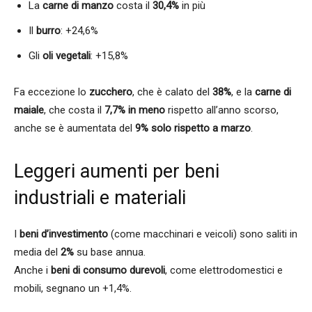
La
carne di manzo
costa il
30,4%
in più
Il
burro
: +24,6%
Gli
oli vegetali
: +15,8%
Fa eccezione lo
zucchero
, che è calato del
38%
, e la
carne di
maiale
, che costa il
7,7% in meno
rispetto all’anno scorso,
anche se è aumentata del
9% solo rispetto a marzo
.
Leggeri aumenti per beni
industriali e materiali
I
beni d’investimento
(come macchinari e veicoli) sono saliti in
media del
2%
su base annua.
Anche i
beni di consumo durevoli
, come elettrodomestici e
mobili, segnano un +1,4%.