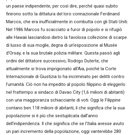
un paese indipendente, per così dire, perché quasi subito
finirono sotto la dittatura del loro connazionale Ferdinand
Marcos, che era inufficialmente in combutta con gli Stati Uniti.
Nel 1986 Marcos fu scacciato a furor di popolo e si rifugiò
alle Hawaii lasciandosi dietro la favolosa collezione di scarpe
di lusso di sua moglie, degna di un’esposizione al Musée
d’Orsay, e la sua brutale polizia militare. Questa passò agli
ordini del dittatore successivo, Rodrigo Duterte, che
attualmente si trova imprigionato all’Aia, poiché la Corte
Internazionale di Giustizia lo ha incriminato per delitti contro
l’umanità. Ciò non ha impedito al popolo filippino di eleggerlo
nel frattempo a sindaco di Davao City (1,6 milioni di abitanti)
con una maggioranza schiacciante di voti. Oggi le Filippine
contano ben 118 milioni di abitanti, il che significa che la sua
popolazione si è più che sestuplicata dall’anno
dell’indipendenza. Il che significa che se l’Italia avesse avuto
un pari incremento della popolazione, oggi vanterebbe 280