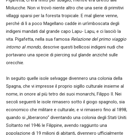
Pigafetta, ci era finito per sbaglio, mentre era diretto alle
Molucche. Non vi trovò niente altro che una serie di primitivi
villaggi sparsi per la foresta tropicale. E mal gliene venne,
perché di lì a poco Magellano cadde in un’imboscata degli
indigeni mandati dal grande capo Lapu- Lapu, e ci lasciò la
vita. Pigafetta, nella sua famosa
Relazione del primo viaggio
intorno al mondo
, descrive questi bellicosi indigeni nudi che
portavano una specie di piercing sul glande anziché sulle
orecchie.
In seguito quelle isole selvagge divennero una colonia della
Spagna, che vi impresse il proprio sigillo culturale insieme al
nome, in onore al più tetro dei suoi monarchi, Filippo II. Nei
secoli seguenti le isole rimasero sotto il giogo spagnolo, sia
economico che militare e culturale; e vi rimasero fino al 1898,
quando si „liberarono“ diventando una colonia degli Stati Uniti.
Soltanto nel 1946 le Filippine, avendo raggiunto una
popolazione di 19 milioni di abitanti, divennero ufficialmente