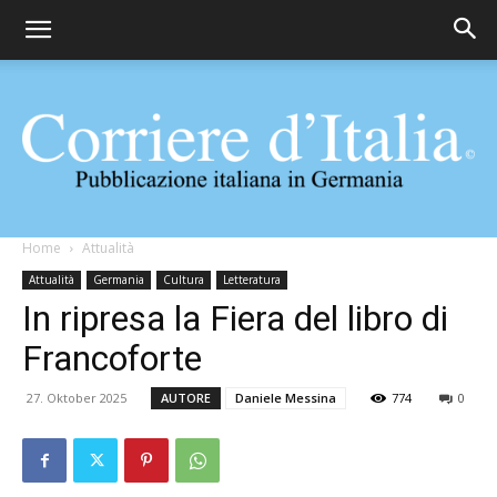
Corriere
Home
Attualità
Attualità
Germania
Cultura
Letteratura
In ripresa la Fiera del libro di
d'Italia
Francoforte
27. Oktober 2025
AUTORE
Daniele Messina
774
0