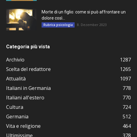
Morte di un figlio: come si può affrontare un
dolore così...
8. Dezember 2023
Rubrica psicologia
Categoria più vista
Archivio
1287
Scelta del redattore
1265
Attualità
1097
Italiani in Germania
778
Italiani all'estero
770
Cultura
724
Germania
512
Vita e religione
464
Ultimissime
378