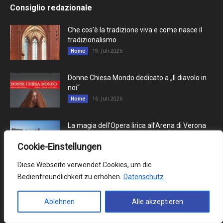
Consiglio redazionale
Che cos’è la tradizione viva e come nasce il
tradizionalismo
19. Juli 2026
Home
Donne Chiesa Mondo dedicato a „Il diavolo in
noi“
16. Juli 2026
Home
La magia dell’Opera lirica all’Arena di Verona
16. Juli 2026
Cultura
Cookie-Einstellungen
Diese Webseite verwendet Cookies, um die
Bedienfreundlichkeit zu erhöhen.
Datenschutz
Contributi più letti
Ablehnen
Alle akzeptieren
PRENOT@MI – Il nuovo portale per le
prenotazioni al Consolato