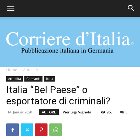
Corriere
Home
Attualità
Attualità
Germania
Italia
Italia “Bel Paese” o
d'Italia
esportatore di criminali?
14. Januar 2020
AUTORE
Pierluigi Vignola
953
0