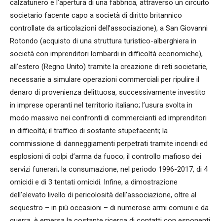
calzaturiero e l’apertura di una fabbrica, attraverso un circuito
societario facente capo a società di diritto britannico
controllate da articolazioni dell’associazione), a San Giovanni
Rotondo (acquisto di una struttura turistico-alberghiera in
società con imprenditori lombardi in difficoltà economiche),
all’estero (Regno Unito) tramite la creazione di reti societarie,
necessarie a simulare operazioni commerciali per ripulire il
denaro di provenienza delittuosa, successivamente investito
in imprese operanti nel territorio italiano; l’usura svolta in
modo massivo nei confronti di commercianti ed imprenditori
in difficoltà; il traffico di sostante stupefacenti; la
commissione di danneggiamenti perpetrati tramite incendi ed
esplosioni di colpi d’arma da fuoco; il controllo mafioso dei
servizi funerari; la consumazione, nel periodo 1996-2017, di 4
omicidi e di 3 tentati omicidi. Infine, a dimostrazione
dell’elevato livello di pericolosità dell’associazione, oltre al
sequestro – in più occasioni – di numerose armi comuni e da
guerra, è emersa la costante ricerca di contatti con esponenti