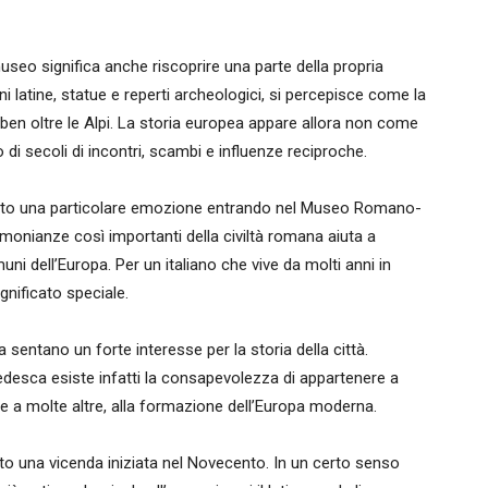
l museo significa anche riscoprire una parte della propria
i latine, statue e reperti archeologici, si percepisce come la
en oltre le Alpi. La storia europea appare allora non come
di secoli di incontri, scambi e influenze reciproche.
ovato una particolare emozione entrando nel Museo Romano-
onianze così importanti della civiltà romana aiuta a
i dell’Europa. Per un italiano che vive da molti anni in
nificato speciale.
 sentano un forte interesse per la storia della città.
edesca esiste infatti la consapevolezza di appartenere a
me a molte altre, alla formazione dell’Europa moderna.
nto una vicenda iniziata nel Novecento. In un certo senso