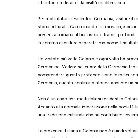
il territorio tedesco e la civiltà mediterranea.
Per molti italiani residenti in Germania, visitare i
storia culturale. Camminando tra mosaici, iscrizion
presenza romana abbia lasciato tracce profonde b
la somma di culture separate, ma come il risultato 
Ho visitato più volte Colonia e ogni volta ho pr
Germanico. Vedere nel cuore della Germania testim
comprendere quanto profonde siano le radici comun
Germania, questa continuità storica assume un sig
Non è un caso che molti italiani residenti a Colonia
Accanto alla normale integrazione nella società t
una tradizione culturale che ha contribuito, insie
La presenza italiana a Colonia non è quindi solta