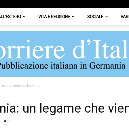
z
 ALL’ESTERO
VITA E RELIGIONE
SOCIALE
VAR
egame che viene da lontano
Corriere
lonia: un legame che vi
0