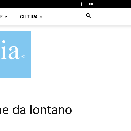
IE
CULTURA
ene da lontano