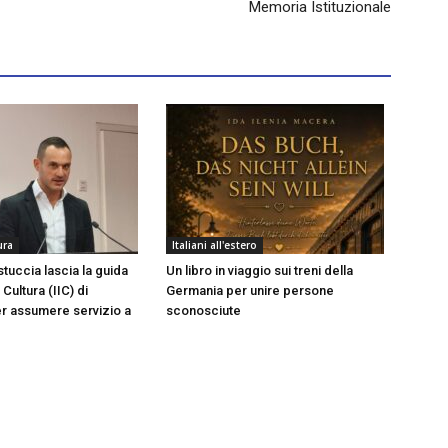
Memoria Istituzionale
ura
Italiani all'estero
uccia lascia la guida
Un libro in viaggio sui treni della
i Cultura (IIC) di
Germania per unire persone
r assumere servizio a
sconosciute