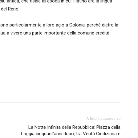
ù antica, che risale all’epoca in cui il latino era la lingua
e del Reno.
tono particolarmente a loro agio a Colonia: perché dietro la
ua a vivere una parte importante della comune eredità
Articolo successivo
La Notte Infinita della Repubblica: Piazza della
Loggia cinquant’anni dopo, tra Verità Giudiziaria e