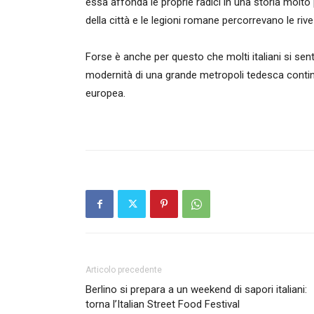
essa affonda le proprie radici in una storia molto pi
della città e le legioni romane percorrevano le riv
Forse è anche per questo che molti italiani si sen
modernità di una grande metropoli tedesca contin
europea.
Articolo precedente
Berlino si prepara a un weekend di sapori italiani:
torna l’Italian Street Food Festival