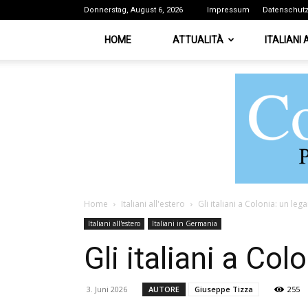
Donnerstag, August 6, 2026
Impressum
Datenschut
HOME
ATTUALITÀ
ITALIANI
Home
Italiani all'estero
Gli italiani a Colonia: un l
Italiani all'estero
Italiani in Germania
Gli italiani a Co
3. Juni 2026
AUTORE
Giuseppe Tizza
255