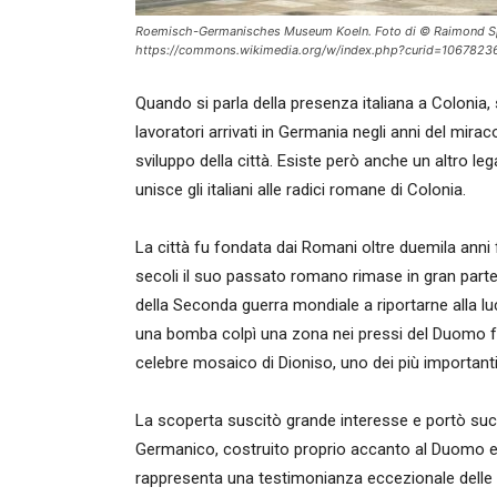
Roemisch-Germanisches Museum Koeln. Foto di © Raimond Sp
https://commons.wikimedia.org/w/index.php?curid=1067823
Quando si parla della presenza italiana a Colonia,
lavoratori arrivati in Germania negli anni del mir
sviluppo della città. Esiste però anche un altro l
unisce gli italiani alle radici romane di Colonia.
La città fu fondata dai Romani oltre duemila anni
secoli il suo passato romano rimase in gran parte
della Seconda guerra mondiale a riportarne alla l
una bomba colpì una zona nei pressi del Duomo fac
celebre mosaico di Dioniso, uno dei più importanti
La scoperta suscitò grande interesse e portò s
Germanico, costruito proprio accanto al Duomo e
rappresenta una testimonianza eccezionale delle p