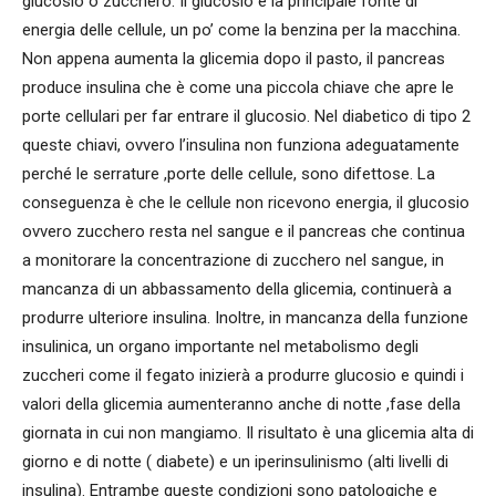
glucosio o zucchero. Il glucosio è la principale fonte di
energia delle cellule, un po’ come la benzina per la macchina.
Non appena aumenta la glicemia dopo il pasto, il pancreas
produce insulina che è come una piccola chiave che apre le
porte cellulari per far entrare il glucosio. Nel diabetico di tipo 2
queste chiavi, ovvero l’insulina non funziona adeguatamente
perché le serrature ,porte delle cellule, sono difettose. La
conseguenza è che le cellule non ricevono energia, il glucosio
ovvero zucchero resta nel sangue e il pancreas che continua
a monitorare la concentrazione di zucchero nel sangue, in
mancanza di un abbassamento della glicemia, continuerà a
produrre ulteriore insulina. Inoltre, in mancanza della funzione
insulinica, un organo importante nel metabolismo degli
zuccheri come il fegato inizierà a produrre glucosio e quindi i
valori della glicemia aumenteranno anche di notte ,fase della
giornata in cui non mangiamo. Il risultato è una glicemia alta di
giorno e di notte ( diabete) e un iperinsulinismo (alti livelli di
insulina). Entrambe queste condizioni sono patologiche e