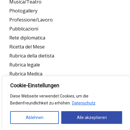
Musica/Teatro
Photogallery
Professione/Lavoro
Pubblicazioni
Rete diplomatica
Ricetta del Mese
Rubrica della dietista
Rubrica legale
Rubrica Medica
Rubrica psicologia
Cookie-Einstellungen
Rubrica sociale
Diese Webseite verwendet Cookies, um die
Rubrica teologica
Bedienfreundlichkeit zu erhöhen.
Datenschutz
Salute
Ablehnen
Alle akzeptieren
Scelta del redattore
Sociale