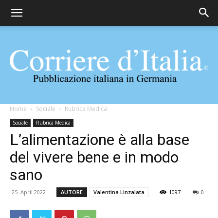
Corriere
Home
Sociale
Rubrica Medica
Sociale
Rubrica Medica
L’alimentazione è alla base
d'Italia
del vivere bene e in modo
sano
25. April 2022
AUTORE
Valentina Linzalata
1097
0