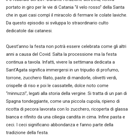
portato in giro per le vie di Catania “il velo rosso” della Santa
che in quei casi compì il miracolo di fermare le colate laviche.
Da questo episodio si sviluppa lo straordinario culto
dedicatole dai catanesi.
Quest’anno la festa non potrà essere celebrata come gli altri
anni a causa del Covid. Salta la processione ma la festa
continua a tavola. Infatti, vivere la settimana dedicata a
Sant’Agata significa immergersi in un tripudio di profumo,
torrone, zucchero filato, paste di mandorle, olivetti verdi,
crispelle di riso e poi le cassatelle, dolce noto come
“minnuzzi”, legati alla storia della vergine. Si tratta di un pan di
Spagna tondeggiante, come una piccola cupola, ripieno di
ricotta di pecora lavorata con lo zucchero, ricoperta di glassa
bianca e rifinito da una ciliegia candita in cima. Infine pasta e
ceci. I ceci significano abbondanza e fanno parte della
tradizione della festa.