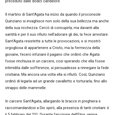
preceduto dalle dodici candelore.
Il martirio di Sant’Agata ha inizio da quando il proconsole
Quinziano si invaghisce non solo della sua bellezza ma anche
della sua ricchezza. Cercò di concupirla, ma davanti alla
santità e per il suo rifiuto nell’adorare gli dei, la fece arrestare.
Sant’Agata resistette a tutte le provocazioni, e si mostrò
orgogliosa di appartenere a Cristo, ma la fermezza della
giovane, fecero infuriare il pagano che ordinò che Agata
fosse rinchiusa in un carcere, cosi sperando che ella fosse
intimidita dalle sofferenze, si persuadesse a rinnegare la fede
cristiana. Ma ancora una volta ella si rifiutò. Così, Quinziano
ordinò di legarla ad un grande cavalletto e torturarla, fino allo
strappo delle mammelle.
In carcere Sant’Agata, allargando le bracce in preghiera e
raccomandandosi a Dio spirò, alla presenza di tanti cristiani: è
il 5 febbraio del 251. Durante l’eruzione dell’Etna, veniva