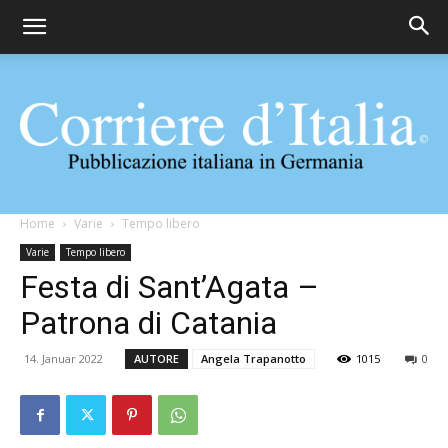
Corriere
Home
Varie
Tempo libero
Varie
Tempo libero
Festa di Sant’Agata –
d'Italia
Patrona di Catania
14. Januar 2022
AUTORE
Angela Trapanotto
1015
0