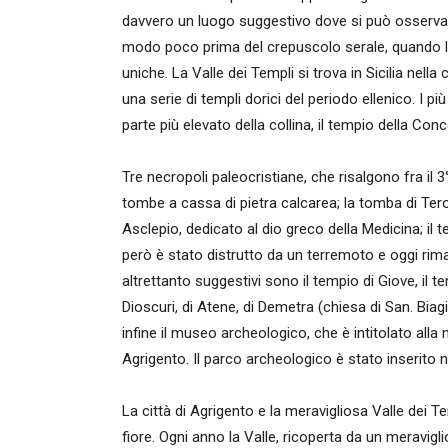
davvero un luogo suggestivo dove si può osservare 
modo poco prima del crepuscolo serale, quando la 
uniche. La Valle dei Templi si trova in Sicilia nell
una serie di templi dorici del periodo ellenico. I p
parte più elevato della collina, il tempio della Con
Tre necropoli paleocristiane, che risalgono fra il 3
tombe a cassa di pietra calcarea; la tomba di Terone
Asclepio, dedicato al dio greco della Medicina; il t
però è stato distrutto da un terremoto e oggi ri
altrettanto suggestivi sono il tempio di Giove, il te
Dioscuri, di Atene, di Demetra (chiesa di San. Biagi
infine il museo archeologico, che è intitolato all
Agrigento. Il parco archeologico è stato inserito ne
La città di Agrigento e la meravigliosa Valle dei T
fiore. Ogni anno la Valle, ricoperta da un meravigl