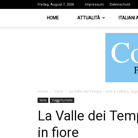
Freitag, August 7, 2026
Impressum
Datenschutz
HOME
ATTUALITÀ
ITALIANI
Home
Varie
La Valle dei Templi – Arte e cultura. Sag
Varie
Viaggi/turismo
La Valle dei Tem
in fiore