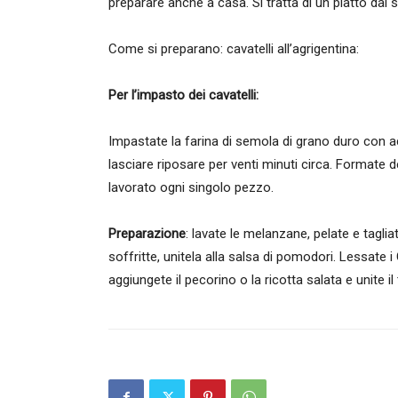
preparare anche a casa. Si tratta di un piatto dai sa
Come si preparano: cavatelli all’agrigentina:
Per l’impasto dei cavatelli:
Impastate la farina di semola di grano duro con ac
lasciare riposare per venti minuti circa. Formate del
lavorato ogni singolo pezzo.
Preparazione
: lavate le melanzane, pelate e taglia
soffritte, unitela alla salsa di pomodori. Lessate i
aggiungete il pecorino o la ricotta salata e unite il