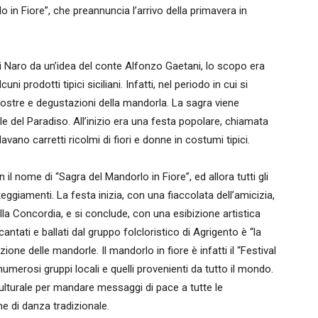
 in Fiore”, che preannuncia l’arrivo della primavera in
i Naro da un’idea del conte Alfonzo Gaetani, lo scopo era
 prodotti tipici siciliani. Infatti, nel periodo in cui si
ostre e degustazioni della mandorla. La sagra viene
lle del Paradiso. All’inizio era una festa popolare, chiamata
lavano carretti ricolmi di fiori e donne in costumi tipici.
il nome di “Sagra del Mandorlo in Fiore”, ed allora tutti gli
eggiamenti. La festa inizia, con una fiaccolata dell’amicizia,
della Concordia, e si conclude, con una esibizione artistica
antati e ballati dal gruppo folcloristico di Agrigento è “la
one delle mandorle. Il mandorlo in fiore è infatti il “Festival
numerosi gruppi locali e quelli provenienti da tutto il mondo.
rculturale per mandare messaggi di pace a tutte le
e di danza tradizionale.