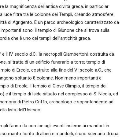
la magnificenza dell’antica civiltà greca, in particolar
luce filtra tra le colonne dei Templi, creando atmosfere
a città di Agrigento. È un parco archeologico caratterizzato da
iù importanti sono: il tempio di Giunone che si trova sulla
cordia che è uno dei templi dell’antichità greca.
° e il IV secolo d.C.; la necropoli Giambertoni, costruita da
, si tratta di un edificio funerario a torre; tempio di
empio di Ercole, costruito alla fine del VI secolo a.C., che
mangono soltanto 8 colonne. Non meno importanti e
mpio di Ercole, il tempio di Giove Olimpio, il tempio dei
o) e il tempio di Iside situato nel complesso di S. Nicola, ed
a memoria di Pietro Griffo, archeologo e soprintendente ad
lla lista dell’Unesco.
empli fanno da cornice agli eventi insieme ai mandorli in
ioso manto fiorito di alberi e mandorli, è uno scenario di una