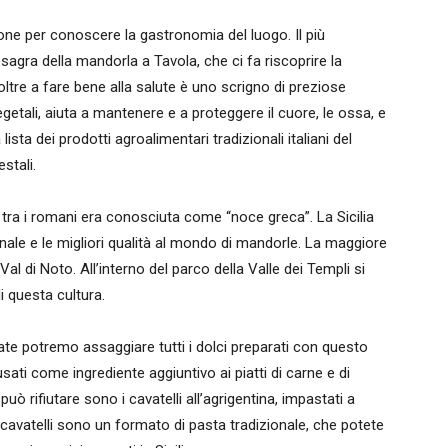
one per conoscere la gastronomia del luogo. Il più
agra della mandorla a Tavola, che ci fa riscoprire la
, oltre a fare bene alla salute è uno scrigno di preziose
egetali, aiuta a mantenere e a proteggere il cuore, le ossa, e
lista dei prodotti agroalimentari tradizionali italiani del
stali.
so tra i romani era conosciuta come “noce greca”. La Sicilia
nale e le migliori qualità al mondo di mandorle. La maggiore
Val di Noto. All’interno del parco della Valle dei Templi si
i questa cultura.
ate potremo assaggiare tutti i dolci preparati con questo
sati come ingrediente aggiuntivo ai piatti di carne e di
 può rifiutare sono i cavatelli all’agrigentina, impastati a
avatelli sono un formato di pasta tradizionale, che potete