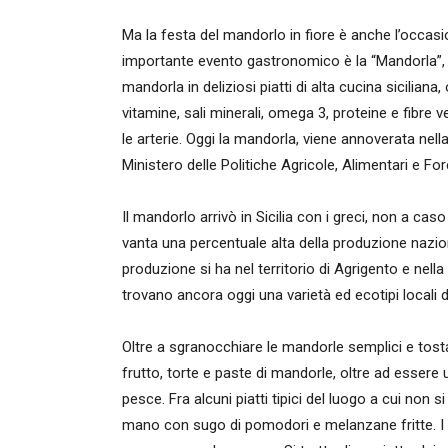
Ma la festa del mandorlo in fiore è anche l’occasi
importante evento gastronomico è la “Mandorla”, s
mandorla in deliziosi piatti di alta cucina siciliana
vitamine, sali minerali, omega 3, proteine e fibre v
le arterie. Oggi la mandorla, viene annoverata nella 
Ministero delle Politiche Agricole, Alimentari e Fore
Il mandorlo arrivò in Sicilia con i greci, non a ca
vanta una percentuale alta della produzione nazio
produzione si ha nel territorio di Agrigento e nella 
trovano ancora oggi una varietà ed ecotipi locali d
Oltre a sgranocchiare le mandorle semplici e tost
frutto, torte e paste di mandorle, oltre ad essere u
pesce. Fra alcuni piatti tipici del luogo a cui non si
mano con sugo di pomodori e melanzane fritte. I c