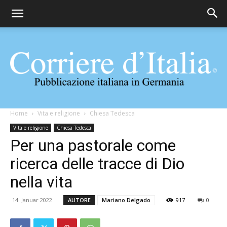
Corriere
Home
Vita e religione
Chiesa Tedesca
Vita e religione
Chiesa Tedesca
Per una pastorale come
d'Italia
ricerca delle tracce di Dio
nella vita
14. Januar 2022
AUTORE
Mariano Delgado
917
0