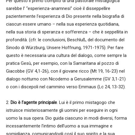
Per questo il primo compito di una pastorale mistagogica
sarebbe l’ “esperienza-anamnesi” cioè il disseppellire
pazientemente l’esperienza di Dio presente nella biografia di
ciascun essere umano – nella sua esperienza quotidiana,
nella sua storia di speranza e sofferenza – che è seppellita in
profondità. (cfr. le conclusioni, Beschluß, del documento del
Sinodo di Würzburg, Unsere Hoffnung, 1971-1975). Per fare
questo è necessaria una cultura del dialogo, come sempre la
pratica Gesù, per esempio, con la Samaritana al pozzo di
Giacobbe (GV 4,1-26), con il giovane ricco (Mt 19, 16-23) nel
dialogo notturno con Nicodemo a Gerusalemme (GV 3,1-21)
o con i discepoli nel cammino verso Emmaus (Lc 24, 13-32).
2.
Dio è l’agente principale
. Lui è il primo mistagogo che
istruisce misteriosamente gli uomini per eseguire in ogni
uomo la sua opera. Dio guida ciascuno in modi diversi, forma
incessantemente l’intimo dell’uomo a sua immagine e
somiglianza, comunicandogli così il suo spirito e la sua