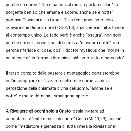
perché sa come è Dio e sa così al meglio portarci a lui: “La
sorgente ben so che emana e scorre, anche se è notte” –
poetava Giovanni della Croce. Dalla fede possiamo solo
ricavare che Dio è amore (1Gv 4,16), anzi che è infinito, trino e
al contempo unico. La fede però è anche “oscura”, non solo
perché qui nelle condizioni di finitezza “è ancora notte”, ma
perché riferisce di cose, così il doctor mysticus che “noi né in
se stesse né in forme a loro simili abbiamo visto o percepito”.
Il terzo compito della pastorale mistagogica consisterebbe
nell’incoraggiare nell’azzardo della fede come via della
percezione della chiamata divina dell’uomo, “anche se è
notte” e molte domande rimangono aperte.
4.
Rivolgere gli occhi solo a Cristo
, ossia invitare ad
accostarsi al “mite e umile di cuore” Gesù (Mt 11,29), poiché
come “mediatore e pienezza di tutta intera la Rivelazione”