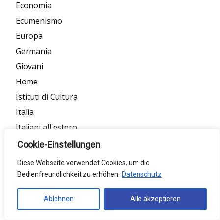
Economia
Ecumenismo
Europa
Germania
Giovani
Home
Istituti di Cultura
Italia
Italiani all'estero
Italiani in Europa
Cookie-Einstellungen
Italiani in Germania
Diese Webseite verwendet Cookies, um die
Letteratura
Bedienfreundlichkeit zu erhöhen.
Datenschutz
Manifestazioni
Ablehnen
Alle akzeptieren
Ministero Esteri
Missioni in Germania