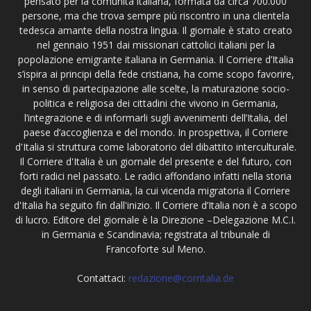
pensato per la comunità italiana, formata da circa 700.000
persone, ma che trova sempre più riscontro in una clientela
tedesca amante della nostra lingua. Il giornale è stato creato
nel gennaio 1951 dai missionari cattolici italiani per la
popolazione emigrante italiana in Germania. Il Corriere d’Italia
s’ispira ai principi della fede cristiana, ha come scopo favorire,
in senso di partecipazione alle scelte, la maturazione socio-
politica e religiosa dei cittadini che vivono in Germania,
l’integrazione e di informarli sugli avvenimenti dell’Italia, del
paese d’accoglienza e del mondo. In prospettiva, il Corriere
d'Italia si struttura come laboratorio del dibattito interculturale.
Il Corriere d'Italia è un giornale del presente e del futuro, con
forti radici nel passato. Le radici affondano infatti nella storia
degli italiani in Germania, la cui vicenda migratoria il Corriere
d'Italia ha seguito fin dall'inizio. Il Corriere d’Italia non è a scopo
di lucro. Editore del giornale è la Direzione –Delegazione M.C.I.
in Germania e Scandinavia; registrata al tribunale di
Francoforte sul Meno.
Contattaci:
redazione@corritalia.de