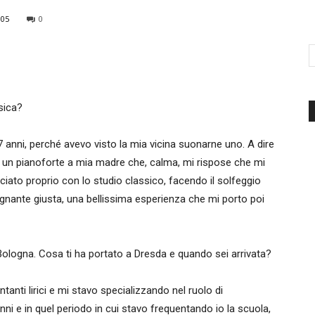
305
0
d'Italia
usica?
7 anni, perché avevo visto la mia vicina suonarne uno. A dire
o un pianoforte a mia madre che, calma, mi rispose che mi
ato proprio con lo studio classico, facendo il solfeggio
egnante giusta, una bellissima esperienza che mi porto poi
e a Bologna. Cosa ti ha portato a Dresda e quando sei arrivata?
anti lirici e mi stavo specializzando nel ruolo di
ni e in quel periodo in cui stavo frequentando io la scuola,