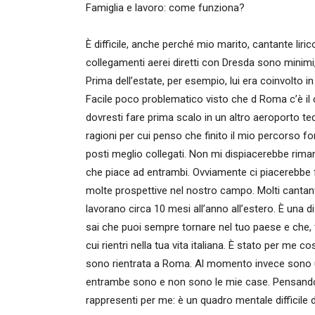
Famiglia e lavoro: come funziona?
È difficile, anche perché mio marito, cantante lirico
collegamenti aerei diretti con Dresda sono minimi,
Prima dell’estate, per esempio, lui era coinvolto 
Facile poco problematico visto che d Roma c’è il
dovresti fare prima scalo in un altro aeroporto t
ragioni per cui penso che finito il mio percorso 
posti meglio collegati. Non mi dispiacerebbe riman
che piace ad entrambi. Ovviamente ci piacerebbe fa
molte prospettive nel nostro campo. Molti cantanti l
lavorano circa 10 mesi all’anno all’estero. È una di
sai che puoi sempre tornare nel tuo paese e che, t
cui rientri nella tua vita italiana. È stato per me c
sono rientrata a Roma. Al momento invece sono u
entrambe sono e non sono le mie case. Pensando a
rappresenti per me: è un quadro mentale difficile 