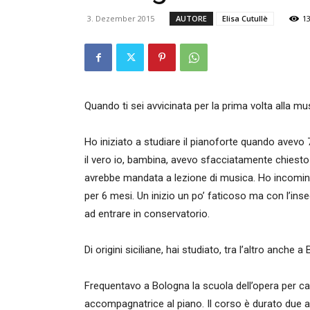
3. Dezember 2015
AUTORE
Elisa Cutullè
1
Quando ti sei avvicinata per la prima volta alla m
Ho iniziato a studiare il pianoforte quando avevo 
il vero io, bambina, avevo sfacciatamente chiest
avrebbe mandata a lezione di musica. Ho incominci
per 6 mesi. Un inizio un po’ faticoso ma con l’ins
ad entrare in conservatorio.
Di origini siciliane, hai studiato, tra l’altro anch
Frequentavo a Bologna la scuola dell’opera per cant
accompagnatrice al piano. Il corso è durato due an