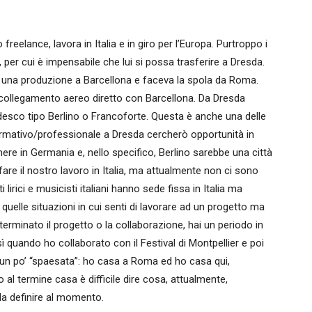
 freelance, lavora in Italia e in giro per l’Europa. Purtroppo i
 per cui è impensabile che lui si possa trasferire a Dresda.
in una produzione a Barcellona e faceva la spola da Roma.
 collegamento aereo diretto con Barcellona. Da Dresda
edesco tipo Berlino o Francoforte. Questa è anche una delle
formativo/professionale a Dresda cercherò opportunità in
ere in Germania e, nello specifico, Berlino sarebbe una città
re il nostro lavoro in Italia, ma attualmente non ci sono
irici e musicisti italiani hanno sede fissa in Italia ma
 quelle situazioni in cui senti di lavorare ad un progetto ma
erminato il progetto o la collaborazione, hai un periodo in
osì quando ho collaborato con il Festival di Montpellier e poi
n po’ “spaesata”: ho casa a Roma ed ho casa qui,
l termine casa è difficile dire cosa, attualmente,
da definire al momento.