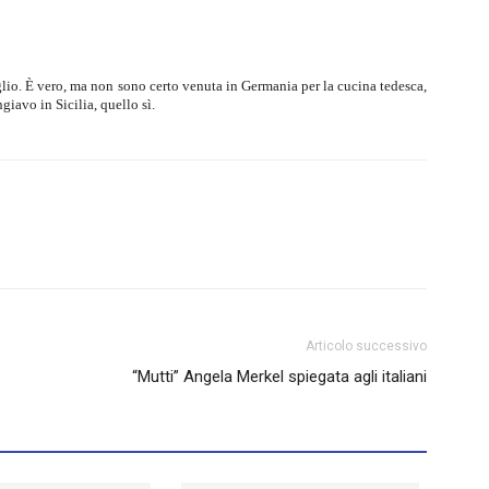
glio. È vero, ma non sono certo venuta in Germania per la cucina tedesca,
iavo in Sicilia, quello sì.
Articolo successivo
“Mutti” Angela Merkel spiegata agli italiani