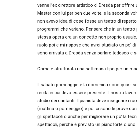
venne l’ex direttore artistico di Dresda per offri
Master con lui per ben due volte, e la seconda vol
non avevo idea di cose fosse un teatro di repertori
programmi che variano. Pensare che in un teatro p
stessa opera era un concetto non proprio usuale. 
ruolo poi e mi rispose che avrei studiato un po’ di
sono arrivata a Dresda senza parlare tedesco e 
Come è strutturata una settimana tipo per un 
Il sabato pomeriggio e la domenica sono quasi se
recita in cui devo essere presente. Il nostro lavoro
studio dei cantanti. Il pianista deve insegnare i ruo
(mattina o pomeriggio) e poi ci sono le prove con i
gli spettacoli o anche per migliorare un po’ la te
spettacoli, perché è previsto un pianoforte o uno