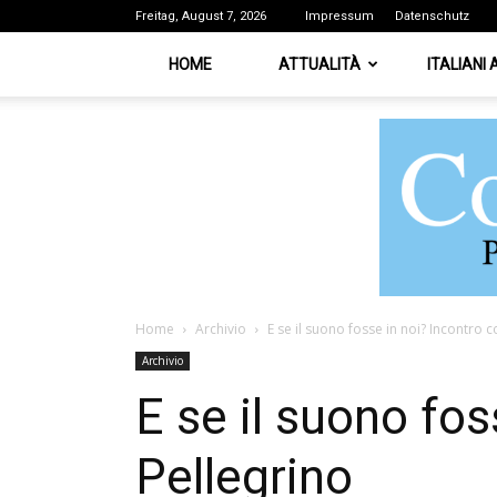
Freitag, August 7, 2026
Impressum
Datenschutz
HOME
ATTUALITÀ
ITALIANI
Home
Archivio
E se il suono fosse in noi? Incontro 
Archivio
E se il suono fos
Pellegrino