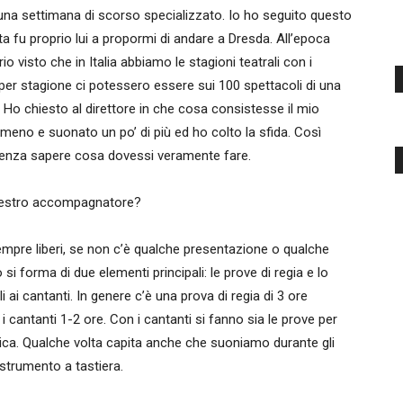
re una settimana di scorso specializzato. Io ho seguito questo
ta fu proprio lui a propormi di andare a Dresda. All’epoca
o visto che in Italia abbiamo le stagioni teatrali con i
er stagione ci potessero essere sui 100 spettacoli di una
Ho chiesto al direttore in che cosa consistesse il mio
 meno e suonato un po’ di più ed ho colto la sfida. Così
senza sapere cosa dovessi veramente fare.
maestro accompagnatore?
mpre liberi, se non c’è qualche presentazione o qualche
 si forma di due elementi principali: le prove di regia e lo
li ai cantanti. In genere c’è una prova di regia di 3 ore
 cantanti 1-2 ore. Con i cantanti si fanno sia le prove per
cnica. Qualche volta capita anche che suoniamo durante gli
 strumento a tastiera.