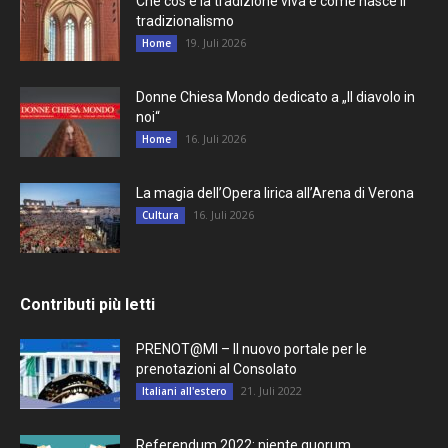
Che cos’è la tradizione viva e come nasce il
tradizionalismo
19. Juli 2026
Home
Donne Chiesa Mondo dedicato a „Il diavolo in
noi“
16. Juli 2026
Home
La magia dell’Opera lirica all’Arena di Verona
16. Juli 2026
Cultura
Contributi più letti
PRENOT@MI – Il nuovo portale per le
prenotazioni al Consolato
21. Juli 2022
Italiani all'estero
Referendum 2022: niente quorum