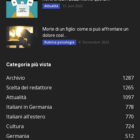
13. Juni 2022
Attualità
Morte di un figlio: come si può affrontare un
dolore così...
8. Dezember 2023
Rubrica psicologia
Categoria più vista
Archivio
1287
Scelta del redattore
1265
Attualità
1097
Italiani in Germania
778
Italiani all'estero
770
Cultura
724
Germania
512