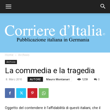
Corriere
Home
Archivio
Archivio
La commedia e la tragedia
d'Italia
8. März 2010
AUTORE
Mauro Montanari
1259
0
Oggetto del contendere è l’affidabilità di questi italiani, che il