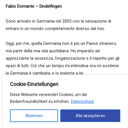
Fabio Domante – Sindelfingen
Sono arrivato in Germania nel 2005 con la sensazione di
entrare in un mondo completamente diverso dal mio.
Oggi, per me, quella Germania non è più un Paese straniero,
ma parte della mia vita quotidiana. Ho imparato ad
apprezzarne la sicurezza, l’organizzazione e il rispetto per gli
spazi di tutti. Ciò che un tempo mi intimidiva ora mi sostiene:
la Germania è cambiata, e io insieme a lei.
Cookie-Einstellungen
Maurizio Palese – Waiblingen
Diese Webseite verwendet Cookies, um die
Bedienfreundlichkeit zu erhöhen.
Datenschutz
Prima di lasciare la Puglia immaginavo una Germania fatta
solo di palazzoni grigi e anonimi. Ma mi sono dovuto
Ablehnen
Alle akzeptieren
ricredere, scoprendo un paese verde, ordinato, bello e
sorprendentemente accogliente.