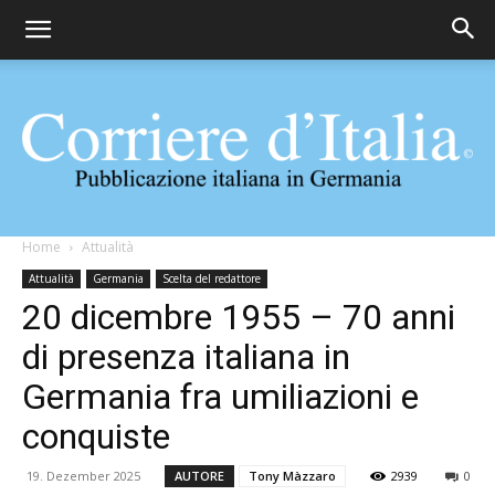
Corriere
Home
Attualità
Attualità
Germania
Scelta del redattore
20 dicembre 1955 – 70 anni
d'Italia
di presenza italiana in
Germania fra umiliazioni e
conquiste
19. Dezember 2025
AUTORE
Tony Màzzaro
2939
0