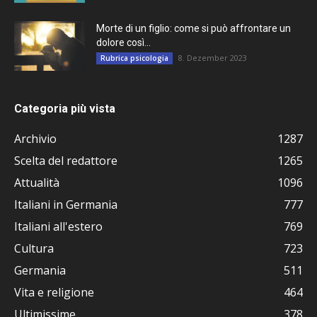
Morte di un figlio: come si può affrontare un
dolore così...
8. Dezember 2023
Rubrica psicologia
Categoria più vista
Archivio
1287
Scelta del redattore
1265
Attualità
1096
Italiani in Germania
777
Italiani all'estero
769
Cultura
723
Germania
511
Vita e religione
464
Ultimissime
378