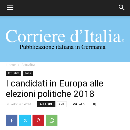
Corriere
Home
Attualità
Attualità
Italia
I candidati in Europa alle
d'Italia
elezioni politiche 2018
9. Februar 2018
AUTORE
CdI
2478
0