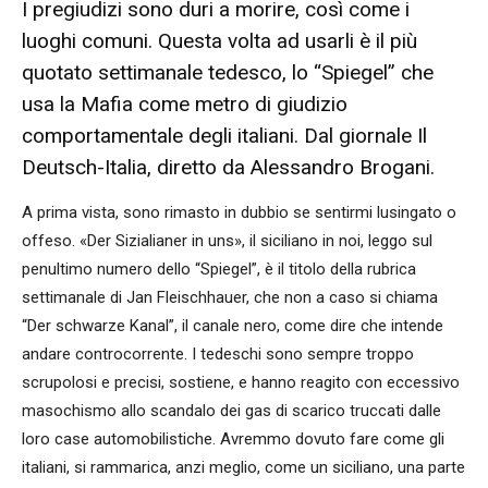
I pregiudizi sono duri a morire, così come i
luoghi comuni. Questa volta ad usarli è il più
quotato settimanale tedesco, lo “Spiegel” che
usa la Mafia come metro di giudizio
comportamentale degli italiani. Dal giornale Il
Deutsch-Italia, diretto da Alessandro Brogani.
A prima vista, sono rimasto in dubbio se sentirmi lusingato o
offeso. «Der Sizialianer in uns», il siciliano in noi, leggo sul
penultimo numero dello “Spiegel”, è il titolo della rubrica
settimanale di Jan Fleischhauer, che non a caso si chiama
“Der schwarze Kanal”, il canale nero, come dire che intende
andare controcorrente. I tedeschi sono sempre troppo
scrupolosi e precisi, sostiene, e hanno reagito con eccessivo
masochismo allo scandalo dei gas di scarico truccati dalle
loro case automobilistiche. Avremmo dovuto fare come gli
italiani, si rammarica, anzi meglio, come un siciliano, una parte