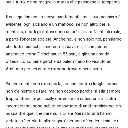
per il tutto, e non reagire in attesa che passasse la tempesta.
Il collega Jan non lo scrive apertamente, ma il suo pensiero è
evidente: ogni siciliano è un mafioso, se non altro per la
mentalità, e tutti gli italiani sono un po’ siciliani. Niente di male,
a parte l’onorata società. Anche noi, e non solo noi, pensiamo
che tutti i tedeschi siano come i bavaresi, il che per un
anseatico come Fleischhauer, 55 anni, è già una grande
offesa. Lo so bene perché da palermitano ho vissuto ad
Amburgo per sei anni, e mi sono trovato benissimo.
Sinceramente non mi importa, so che contro i luoghi comuni
non c’è niente da fare, ma non capisco perché si stia sempre
troppo attenti al politically correct, e se critico una ministra
incompetente sono subito sospettato di antifemminismo, e si
possa dire quel che pare sui siciliani. Nei ristoranti hanno
vietato la “cotoletta alla zingara” per non offendere i sinti e i