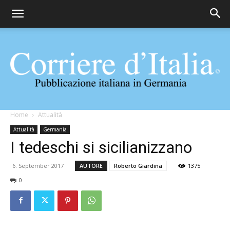
Corriere
Home
Attualità
Attualità
Germania
I tedeschi si sicilianizzano
d'Italia
6. September 2017
AUTORE
Roberto Giardina
1375
0