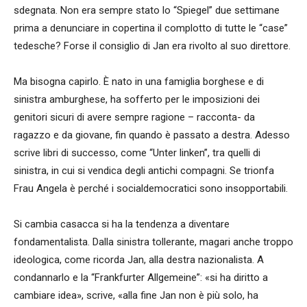
sdegnata. Non era sempre stato lo “Spiegel” due settimane
prima a denunciare in copertina il complotto di tutte le “case”
tedesche? Forse il consiglio di Jan era rivolto al suo direttore.
Ma bisogna capirlo. È nato in una famiglia borghese e di
sinistra amburghese, ha sofferto per le imposizioni dei
genitori sicuri di avere sempre ragione – racconta- da
ragazzo e da giovane, fin quando è passato a destra. Adesso
scrive libri di successo, come “Unter linken”, tra quelli di
sinistra, in cui si vendica degli antichi compagni. Se trionfa
Frau Angela è perché i socialdemocratici sono insopportabili.
Si cambia casacca si ha la tendenza a diventare
fondamentalista. Dalla sinistra tollerante, magari anche troppo
ideologica, come ricorda Jan, alla destra nazionalista. A
condannarlo e la “Frankfurter Allgemeine”: «si ha diritto a
cambiare idea», scrive, «alla fine Jan non è più solo, ha