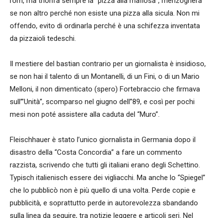
rom, ma trionfa sempre la “pizza alla mafiosa”, menzognera
se non altro perché non esiste una pizza alla sicula. Non mi
offendo, evito di ordinarla perché è una schifezza inventata
da pizzaioli tedeschi.
Il mestiere del bastian contrario per un giornalista è insidioso,
se non hai il talento di un Montanelli, di un Fini, o di un Mario
Melloni, il non dimenticato (spero) Fortebraccio che firmava
sull’”Unità”, scomparso nel giugno dell’’89, e così per pochi
mesi non poté assistere alla caduta del “Muro”.
Fleischhauer è stato l’unico giornalista in Germania dopo il
disastro della “Costa Concordia” a fare un commento
razzista, scrivendo che tutti gli italiani erano degli Schettino.
Typisch italienisch essere dei vigliacchi. Ma anche lo “Spiegel”
che lo pubblicò non è più quello di una volta. Perde copie e
pubblicità, e soprattutto perde in autorevolezza sbandando
sulla linea da seguire, tra notizie leggere e articoli seri. Nel