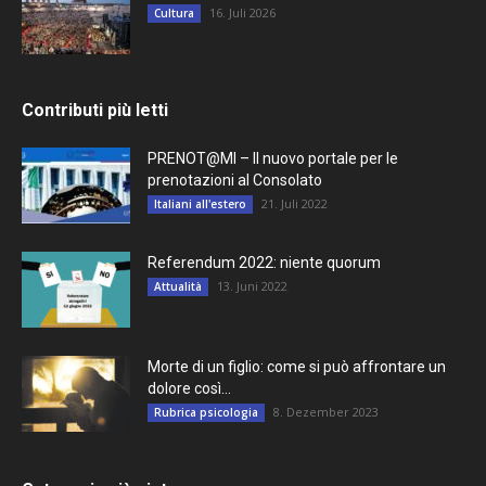
16. Juli 2026
Cultura
Contributi più letti
PRENOT@MI – Il nuovo portale per le
prenotazioni al Consolato
21. Juli 2022
Italiani all'estero
Referendum 2022: niente quorum
13. Juni 2022
Attualità
Morte di un figlio: come si può affrontare un
dolore così...
8. Dezember 2023
Rubrica psicologia