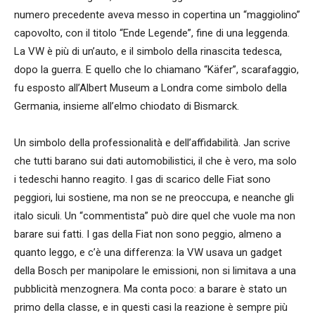
numero precedente aveva messo in copertina un “maggiolino”
capovolto, con il titolo “Ende Legende”, fine di una leggenda.
La VW è più di un’auto, e il simbolo della rinascita tedesca,
dopo la guerra. E quello che lo chiamano “Käfer”, scarafaggio,
fu esposto all’Albert Museum a Londra come simbolo della
Germania, insieme all’elmo chiodato di Bismarck.
Un simbolo della professionalità e dell’affidabilità. Jan scrive
che tutti barano sui dati automobilistici, il che è vero, ma solo
i tedeschi hanno reagito. I gas di scarico delle Fiat sono
peggiori, lui sostiene, ma non se ne preoccupa, e neanche gli
italo siculi. Un “commentista” può dire quel che vuole ma non
barare sui fatti. I gas della Fiat non sono peggio, almeno a
quanto leggo, e c’è una differenza: la VW usava un gadget
della Bosch per manipolare le emissioni, non si limitava a una
pubblicità menzognera. Ma conta poco: a barare è stato un
primo della classe, e in questi casi la reazione è sempre più