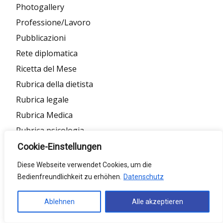
Photogallery
Professione/Lavoro
Pubblicazioni
Rete diplomatica
Ricetta del Mese
Rubrica della dietista
Rubrica legale
Rubrica Medica
Rubrica psicologia
Rubrica sociale
Cookie-Einstellungen
Rubrica teologica
Diese Webseite verwendet Cookies, um die
Salute
Bedienfreundlichkeit zu erhöhen.
Datenschutz
Scelta del redattore
Ablehnen
Alle akzeptieren
Sociale
Spettacoli/cinema