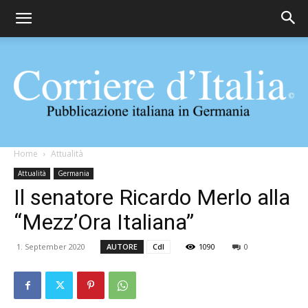
Corriere
Home
Attualità
Attualità
Germania
Il senatore Ricardo Merlo alla
d'Italia
“Mezz’Ora Italiana”
1. September 2020
AUTORE
CdI
1090
0