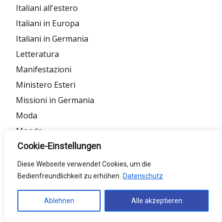
Italiani all'estero
Italiani in Europa
Italiani in Germania
Letteratura
Manifestazioni
Ministero Esteri
Missioni in Germania
Moda
Mondo
Mostre
Cookie-Einstellungen
Motori/auto
Diese Webseite verwendet Cookies, um die
Multiculturalità
Bedienfreundlichkeit zu erhöhen.
Datenschutz
Musica/Teatro
Ablehnen
Alle akzeptieren
Photogallery