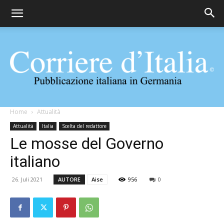
Corriere
Home
Attualità
Attualità
Italia
Scelta del redattore
Le mosse del Governo
d'Italia
italiano
26. Juli 2021
AUTORE
Aise
956
0