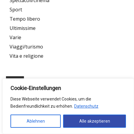
Spettacoli/cinema
Sport
Tempo libero
Ultimissime
Varie
Viaggi/turismo
Vita e religione
Meta
Cookie-Einstellungen
Anmelden
Diese Webseite verwendet Cookies, um die
Eintrags-Feed
Bedienfreundlichkeit zu erhöhen.
Datenschutz
Kommentar-Feed
WordPress.org
Ablehnen
Alle akzeptieren