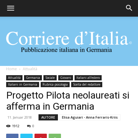
Corriere
Home
Attualità
Attualità
Germania
Sociale
Giovani
Italiani all'estero
Italiani in Germania
Rubrica psicologia
Scelta del redattore
Progetto Pilota neolaureati si
d'Italia
afferma in Germania
11. Januar 2018
AUTORE
Elisa Aguiari - Anna Ferraris-Kriis
1912
0