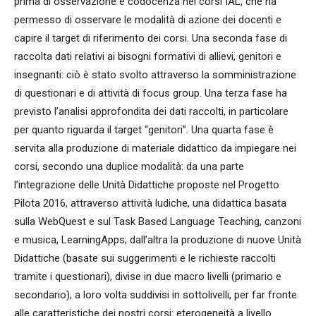
prima di osservazione e codocenza nei corsi IAL, che ha
permesso di osservare le modalità di azione dei docenti e
capire il target di riferimento dei corsi. Una seconda fase di
raccolta dati relativi ai bisogni formativi di allievi, genitori e
insegnanti: ciò è stato svolto attraverso la somministrazione
di questionari e di attività di focus group. Una terza fase ha
previsto l’analisi approfondita dei dati raccolti, in particolare
per quanto riguarda il target “genitori”. Una quarta fase è
servita alla produzione di materiale didattico da impiegare nei
corsi, secondo una duplice modalità: da una parte
l’integrazione delle Unità Didattiche proposte nel Progetto
Pilota 2016, attraverso attività ludiche, una didattica basata
sulla WebQuest e sul Task Based Language Teaching, canzoni
e musica, LearningApps; dall’altra la produzione di nuove Unità
Didattiche (basate sui suggerimenti e le richieste raccolti
tramite i questionari), divise in due macro livelli (primario e
secondario), a loro volta suddivisi in sottolivelli, per far fronte
alle caratteristiche dei nostri corsi: eterogeneità a livello