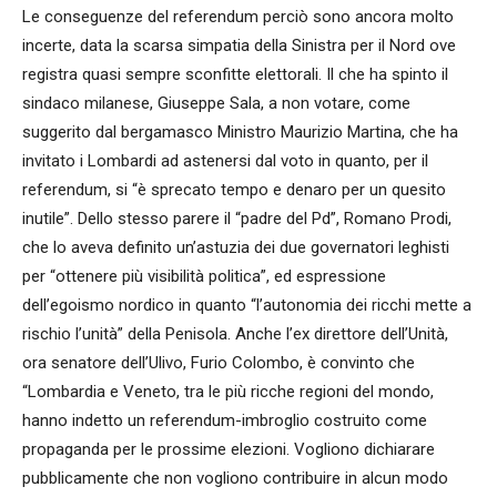
Le conseguenze del referendum perciò sono ancora molto
incerte, data la scarsa simpatia della Sinistra per il Nord ove
registra quasi sempre sconfitte elettorali. Il che ha spinto il
sindaco milanese, Giuseppe Sala, a non votare, come
suggerito dal bergamasco Ministro Maurizio Martina, che ha
invitato i Lombardi ad astenersi dal voto in quanto, per il
referendum, si “è sprecato tempo e denaro per un quesito
inutile”. Dello stesso parere il “padre del Pd”, Romano Prodi,
che lo aveva definito un’astuzia dei due governatori leghisti
per “ottenere più visibilità politica”, ed espressione
dell’egoismo nordico in quanto “l’autonomia dei ricchi mette a
rischio l’unità” della Penisola. Anche l’ex direttore dell’Unità,
ora senatore dell’Ulivo, Furio Colombo, è convinto che
“Lombardia e Veneto, tra le più ricche regioni del mondo,
hanno indetto un referendum-imbroglio costruito come
propaganda per le prossime elezioni. Vogliono dichiarare
pubblicamente che non vogliono contribuire in alcun modo