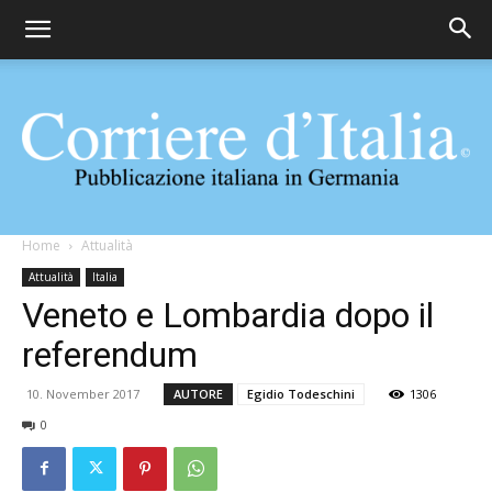
Corriere
Home
Attualità
Attualità
Italia
Veneto e Lombardia dopo il
d'Italia
referendum
10. November 2017
AUTORE
Egidio Todeschini
1306
0