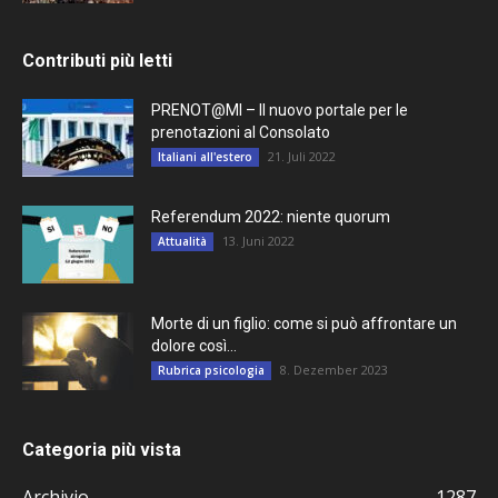
Contributi più letti
PRENOT@MI – Il nuovo portale per le
prenotazioni al Consolato
21. Juli 2022
Italiani all'estero
Referendum 2022: niente quorum
13. Juni 2022
Attualità
Morte di un figlio: come si può affrontare un
dolore così...
8. Dezember 2023
Rubrica psicologia
Categoria più vista
Archivio
1287