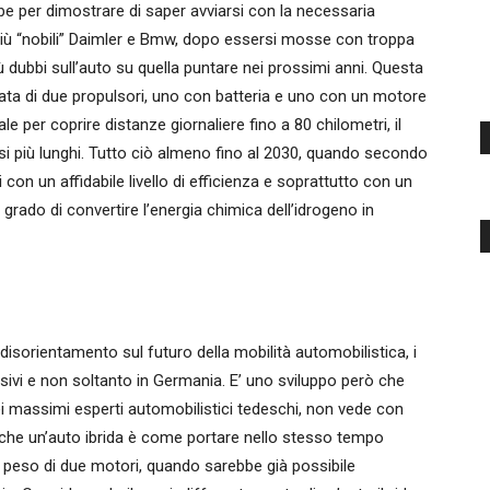
e per dimostrare di saper avviarsi con la necessaria
più “nobili” Daimler e Bmw, dopo essersi mosse con troppa
 dubbi sull’auto su quella puntare nei prossimi anni. Questa
otata di due propulsori, uno con batteria e uno con un motore
e per coprire distanze giornaliere fino a 80 chilometri, il
si più lunghi. Tutto ciò almeno fino al 2030, quando secondo
 con un affidabile livello di efficienza e soprattutto con un
grado di convertire l’energia chimica dell’idrogeno in
 disorientamento sul futuro della mobilità automobilistica, i
sivi e non soltanto in Germania. E’ uno sviluppo però che
 massimi esperti automobilistici tedeschi, non vede con
he un’auto ibrida è come portare nello stesso tempo
o il peso di due motori, quando sarebbe già possibile