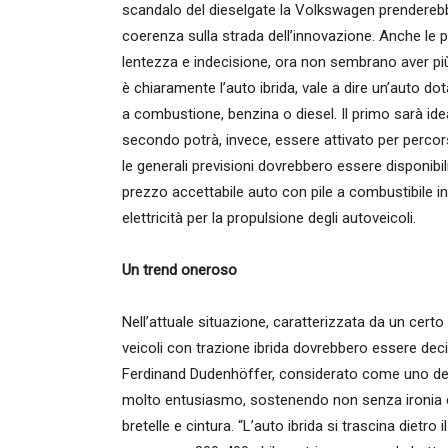
scandalo del dieselgate la Volkswagen prenderebb
coerenza sulla strada dell’innovazione. Anche le 
lentezza e indecisione, ora non sembrano aver più
è chiaramente l’auto ibrida, vale a dire un’auto d
a combustione, benzina o diesel. Il primo sarà ideal
secondo potrà, invece, essere attivato per percor
le generali previsioni dovrebbero essere disponibili
prezzo accettabile auto con pile a combustibile in 
elettricità per la propulsione degli autoveicoli.
Un trend oneroso
Nell’attuale situazione, caratterizzata da un certo
veicoli con trazione ibrida dovrebbero essere deci
Ferdinand Dudenhöffer, considerato come uno dei
molto entusiasmo, sostenendo non senza ironia c
bretelle e cintura. “L’auto ibrida si trascina dietr