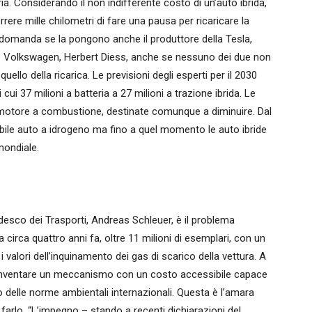
a. Considerando il non indifferente costo di un’auto ibrida,
rere mille chilometri di fare una pausa per ricaricare la
 domanda se la pongono anche il produttore della Tesla,
po Volkswagen, Herbert Diess, anche se nessuno dei due non
ello della ricarica. Le previsioni degli esperti per il 2030
cui 37 milioni a batteria a 27 milioni a trazione ibrida. Le
 motore a combustione, destinate comunque a diminuire. Dal
ibile auto a idrogeno ma fino a quel momento le auto ibride
mondiale.
desco dei Trasporti, Andreas Schleuer, è il problema
 circa quattro anni fa, oltre 11 milioni di esemplari, con un
 valori dell’inquinamento dei gas di scarico della vettura. A
 inventare un meccanismo con un costo accessibile capace
to delle norme ambientali internazionali. Questa è l’amara
 farlo. “L’impegno – stando a recenti dichiarazioni del