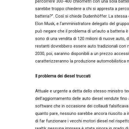
percorrere 300-400 chilometri con una sola batteri
sarebbe troppo chiedere a chi si appresta a percor
batteria?”. Così si chiede Dudenhöffer. La stessa
Elon Musk, e l’amministratore delegato del grup
può negare che il problema di un’auto a batteria è qu
sono di una vendita di 120 milioni di nuove auto, di 
restanti dovrebbero essere auto tradizionali con
2030, poi, saranno disponibili a un prezzo access
caratterizzeranno la produzione automobilistica 
Il problema dei diesel truccati
Attuale e urgente a detta dello stesso ministro te
dell’aggiornamento delle auto diesel vendute fino a
software che in occasione dei collaudi falsificava i
quanto pare, nessuno sarebbe ancora riuscito a
di far funzionare i vecchi motori diesel nel rispet
realtà: nessuna impresa è stata sinora in grado di