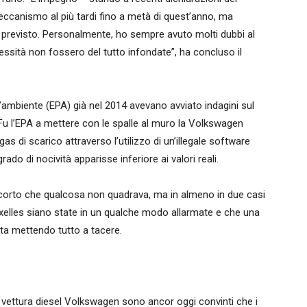
eccanismo al più tardi fino a metà di quest’anno, ma
el previsto. Personalmente, ho sempre avuto molti dubbi al
essità non fossero del tutto infondate”, ha concluso il
’ambiente (EPA) già nel 2014 avevano avviato indagini sul
Fu l’EPA a mettere con le spalle al muro la Volkswagen
as di scarico attraverso l’utilizzo di un’illegale software
grado di nocività apparisse inferiore ai valori reali.
corto che qualcosa non quadrava, ma in almeno in due casi
xelles siano state in un qualche modo allarmate e che una
uta mettendo tutto a tacere.
una vettura diesel Volkswagen sono ancor oggi convinti che i