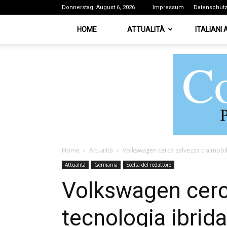
Donnerstag, August 6, 2026
Impressum
Datenschut
HOME
ATTUALITÀ
ITALIANI
Home
Attualità
Volkswagen cerca salvezza tra mobili
Attualità
Germania
Scelta del redattore
Volkswagen cerca
tecnologia ibrida