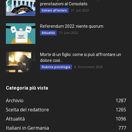
prenotazioni al Consolato
21. Juli 2022
Italiani all'estero
Referendum 2022: niente quorum
13. Juni 2022
Attualità
Morte di un figlio: come si può affrontare un
dolore così...
8. Dezember 2023
Rubrica psicologia
Categoria più vista
Archivio
1287
Scelta del redattore
1265
Attualità
1096
Italiani in Germania
777