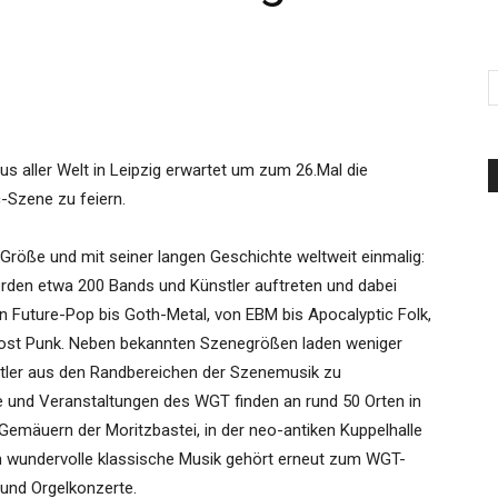
d'Italia
s aller Welt in Leipzig erwartet um zum 26.Mal die
-Szene zu feiern.
r Größe und mit seiner langen Geschichte weltweit einmalig:
werden etwa 200 Bands und Künstler auftreten und dabei
on Future-Pop bis Goth-Metal, von EBM bis Apocalyptic Folk,
 Post Punk. Neben bekannten Szenegrößen laden weniger
stler aus den Randbereichen der Szenemusik zu
 und Veranstaltungen des WGT finden an rund 50 Orten in
 Gemäuern der Moritzbastei, in der neo-antiken Kuppelhalle
h wundervolle klassische Musik gehört erneut zum WGT-
und Orgelkonzerte.