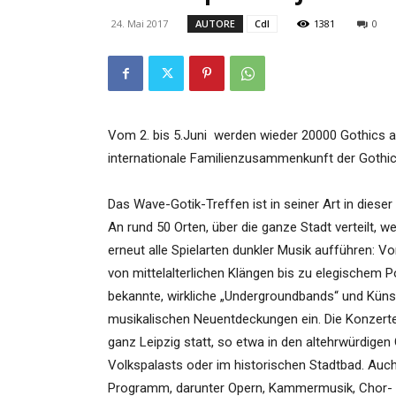
24. Mai 2017
AUTORE
CdI
1381
0
Vom 2. bis 5.Juni werden wieder 20000 Gothics au
internationale Familienzusammenkunft der Gothic
Das Wave-Gotik-Treffen ist in seiner Art in diese
An rund 50 Orten, über die ganze Stadt verteilt, 
erneut alle Spielarten dunkler Musik aufführen: V
von mittelalterlichen Klängen bis zu elegischem
bekannte, wirkliche „Undergroundbands“ und Kün
musikalischen Neuentdeckungen ein. Die Konzerte
ganz Leipzig statt, so etwa in den altehrwürdigen
Volkspalasts oder im historischen Stadtbad. Auc
Programm, darunter Opern, Kammermusik, Chor- 