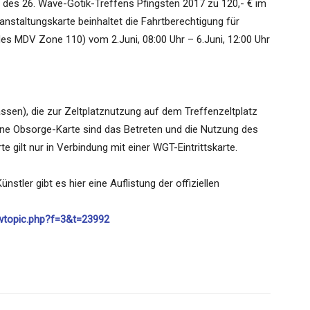
 des 26. Wave-Gotik-Treffens Pfingsten 2017 zu 120,- € im
anstaltungskarte beinhaltet die Fahrtberechtigung für
es MDV Zone 110) vom 2.Juni, 08:00 Uhr – 6.Juni, 12:00 Uhr
ssen), die zur Zeltplatznutzung auf dem Treffenzeltplatz
hne Obsorge-Karte sind das Betreten und die Nutzung des
e gilt nur in Verbindung mit einer WGT-Eintrittskarte.
stler gibt es hier eine Auflistung der offiziellen
ewtopic.php?f=3&t=23992