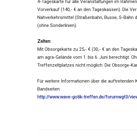
4-Tageskarte für alle Veranstaltungen im Rahmen
Vorverkauf (140,- € an den Tageskassen). Die Ver
Nahverkehrsmittel (Straßenbahn, Busse, S-Bahn d
(ohne Sonderlinien).
Zelten:
Mit Obsorgekarte zu 25,- € (30,- € an den Tageska
am agra-Gelände vom 1. bis 6. Juni berechtigt. O
Treffenzeltplatzes nicht möglich. Die Obsorge-Kart
Für weitere Informationen über die auftretenden Kün
Bandseiten:
http://www.wave-gotik-treffen.de/forumwgt3/vi