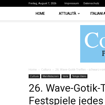
Freitag, August 7, 2026
Impressum
Datenschutz
HOME
ATTUALITÀ
ITALIANI
Home
Cultura
26. Wave-Gotik-Treffen – schwarz-roma
Cultura
Manifestazioni
Varie
Tempo libero
26. Wave-Gotik-
Festspiele jedes