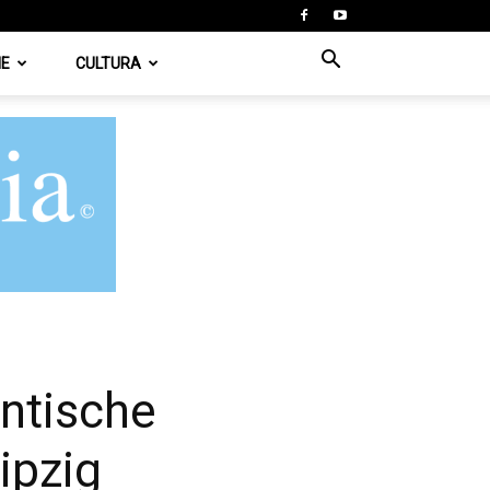
IE
CULTURA
ntische
ipzig