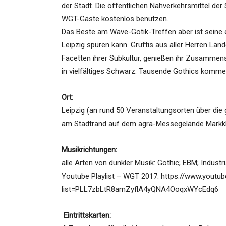
der Stadt. Die öffentlichen Nahverkehrsmittel der
WGT-Gäste kostenlos benutzen.
Das Beste am Wave-Gotik-Treffen aber ist seine e
Leipzig spüren kann. Gruftis aus aller Herren Lände
Facetten ihrer Subkultur, genießen ihr Zusammens
in vielfältiges Schwarz. Tausende Gothics komm
Ort:
Leipzig (an rund 50 Veranstaltungsorten über die 
am Stadtrand auf dem agra-Messegelände Markkl
Musikrichtungen:
alle Arten von dunkler Musik: Gothic; EBM; Industr
Youtube Playlist – WGT 2017: https://www.youtub
list=PLL7zbLtR8amZyflA4yQNA4OoqxWYcEdq6
Eintrittskarten: