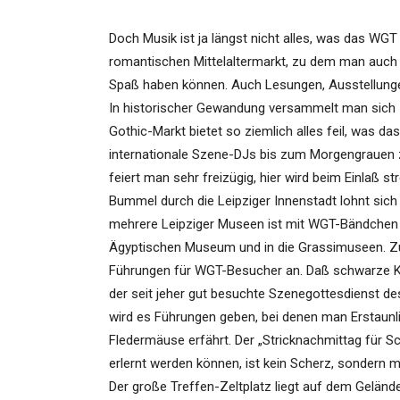
Doch Musik ist ja längst nicht alles, was das WGT 
romantischen Mittelaltermarkt, zu dem man auch m
Spaß haben können. Auch Lesungen, Ausstellunge
In historischer Gewandung versammelt man sich zu
Gothic-Markt bietet so ziemlich alles feil, was d
internationale Szene-DJs bis zum Morgengrauen z
feiert man sehr freizügig, hier wird beim Einlaß
Bummel durch die Leipziger Innenstadt lohnt sich b
mehrere Leipziger Museen ist mit WGT-Bändchen 
Ägyptischen Museum und in die Grassimuseen. 
Führungen für WGT-Besucher an. Daß schwarze Kult
der seit jeher gut besuchte Szenegottesdienst de
wird es Führungen geben, bei denen man Erstaunli
Fledermäuse erfährt. Der „Stricknachmittag für S
erlernt werden können, ist kein Scherz, sondern m
Der große Treffen-Zeltplatz liegt auf dem Gelä