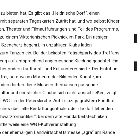
zu bieten hat. Es gibt das „Heidnische Dorf“, einen
it separaten Tageskarten Zutritt hat, und wo selbst Kinder
n, Theater und Filmaufführungen sind Teil des Programms.
 einem Viktorianischen Picknick im Park. Ein riesiger
as Szeneherz begehrt. In unzähligen Klubs laden
um Tanzen ein. Bei der beliebten Fetischparty des Treffens
 streng auf entsprechend angemessene Kleidung geachtet. Ein
esonders für Kunst- und Kulturinteressierte: Der Eintritt in
frei, so etwa im Museum der Bildenden Künste, im
Zudem bieten diese Museen thematisch passende
ur und christlicher Glaube sich nicht ausschließen, zeigt
s WGT in der Peterskirche. Auf Leipzigs größtem Friedhof
ches über alte Bestattungsrituale oder die dort lebenden
chwarzromantiker“, bei dem alte Handarbeitstechniken
ittlerweile eine WGT-Kultveranstaltung.
nde der ehemaligen Landwirtschaftsmesse „agra“ am Rande