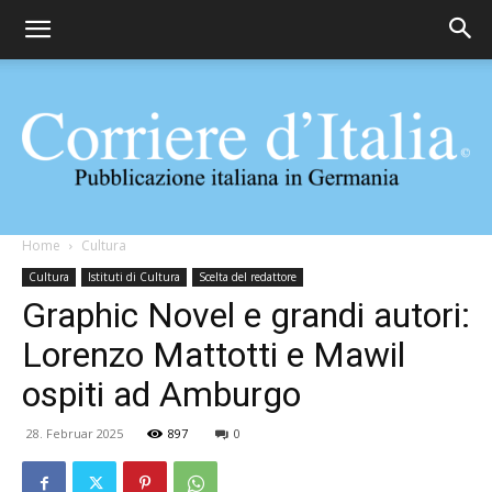
Corriere
Home
Cultura
Cultura
Istituti di Cultura
Scelta del redattore
Graphic Novel e grandi autori:
d'Italia
Lorenzo Mattotti e Mawil
ospiti ad Amburgo
28. Februar 2025
897
0