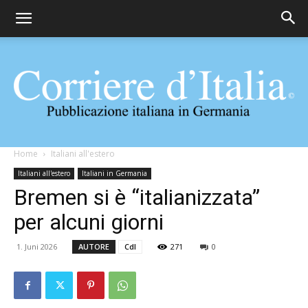
Corriere
Home
Italiani all'estero
Italiani all'estero
Italiani in Germania
Bremen si è “italianizzata”
d'Italia
per alcuni giorni
1. Juni 2026
AUTORE
CdI
271
0