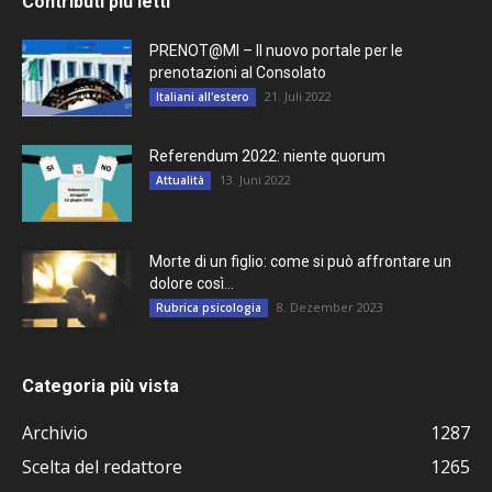
Contributi più letti
PRENOT@MI – Il nuovo portale per le
prenotazioni al Consolato
21. Juli 2022
Italiani all'estero
Referendum 2022: niente quorum
13. Juni 2022
Attualità
Morte di un figlio: come si può affrontare un
dolore così...
8. Dezember 2023
Rubrica psicologia
Categoria più vista
Archivio
1287
Scelta del redattore
1265