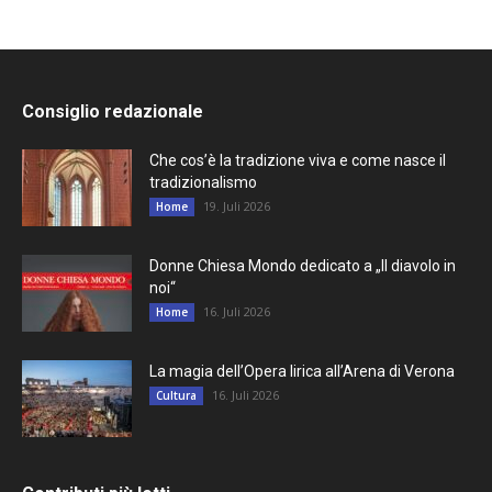
Consiglio redazionale
Che cos’è la tradizione viva e come nasce il
tradizionalismo
19. Juli 2026
Home
Donne Chiesa Mondo dedicato a „Il diavolo in
noi“
16. Juli 2026
Home
La magia dell’Opera lirica all’Arena di Verona
16. Juli 2026
Cultura