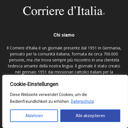
Chi siamo
Il Corriere d’Italia è un giornale presente dal 1951 in Germania,
pensato per la comunità italiana, formata da circa 700.000
persone, ma che trova sempre più riscontro in una clientela
tedesca amante della nostra lingua. Il giornale è stato creato
nel gennaio 1951 dai missionari cattolici italiani per la
popolazione emigrante italiana in Germania. Il Corriere d’Italia
s’ispira ai principi della fede cristiana, ha come scopo favorire,
Cookie-Einstellungen
in senso di partecipazione alle scelte, la maturazione socio-
Diese Webseite verwendet Cookies, um die
politica e religiosa dei cittadini che vivono in Germania,
l’integrazione e di informarli sugli avvenimenti dell’Italia, del
Bedienfreundlichkeit zu erhöhen.
Datenschutz
paese d’accoglienza e del mondo. In prospettiva, il Corriere
d'Italia si struttura come laboratorio del dibattito interculturale.
Ablehnen
Alle akzeptieren
Il Corriere d'Italia è un giornale del presente e del futuro, con
forti radici nel passato. Le radici affondano infatti nella storia