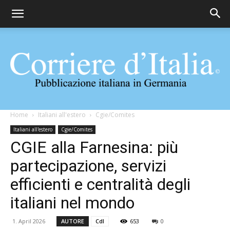
Corriere
Home
Italiani all'estero
Cgie/Comites
Italiani all'estero
Cgie/Comites
CGIE alla Farnesina: più
d'Italia
partecipazione, servizi
efficienti e centralità degli
italiani nel mondo
1. April 2026
AUTORE
CdI
653
0