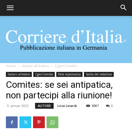
Corriere
Home
Italiani all'estero
Cgie/Comites
Italiani all'estero
Cgie/Comites
Rete diplomatica
Scelta del redattore
Comites: se sei antipatica,
d'Italia
non partecipi alla riunione!
9. Januar 2023
AUTORE
Licia Linardi
3087
0