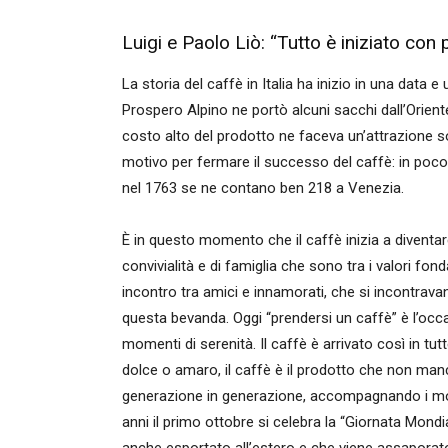
Luigi e Paolo Liò: “Tutto è iniziato con 
La storia del caffè in Italia ha inizio in una data
Prospero Alpino ne portò alcuni sacchi dall’Oriente
costo alto del prodotto ne faceva un’attrazione so
motivo per fermare il successo del caffè: in poc
nel 1763 se ne contano ben 218 a Venezia.
È in questo momento che il caffè inizia a diventar
convivialità e di famiglia che sono tra i valori fonda
incontro tra amici e innamorati, che si incontrava
questa bevanda. Oggi “prendersi un caffè” è l’occa
momenti di serenità. Il caffè è arrivato così in tutt
dolce o amaro, il caffè è il prodotto che non manc
generazione in generazione, accompagnando i momen
anni il primo ottobre si celebra la “Giornata Mondi