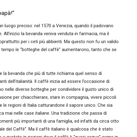
papà!”
 e un luogo preciso: nel 1570 a Venezia, quando il padovano
. All’inizio la bevanda veniva venduta in farmacia, ma il
prattutto per i ceti più abbienti. Ma questo non fu un valido
o tempo le “botteghe del caffè” aumentarono, tanto che se
e la bevanda che più di tutte richiama quel senso di
nti dell’italianità. Il caffè inizia ad essere l’occasione di
no nelle diverse botteghe per condividere il gusto unico di
sione per chiacchierare, stare in compagnia, vivere piccoli
e le regioni di Italia catturandone il sapore unico. Che sia
a mai nelle case italiane. Una tradizione che passa di
ti più importanti di una famiglia, ed infatti da circa otto
ale del Caffè”. Ma il caffè italiano è qualcosa che è stato