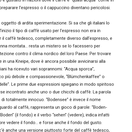
 e gustato in nazioni dove il caffè è “quasi acqua” come in
preparare l’espresso o il cappuccino diventano pericolosi.
oggetto di ardita sperimentazione. Si sa che gli italiani lo
nizio il tipo di caffè usato per l’espresso non era in
er il caffè tedesco, completamente diverso dall’espresso, e
 panna montata… resta un mistero se lo facessero per
zione contro il clima nordico del loro Paese. Per trovare
e in una Kneipe, dove è ancora possibile avvicinarsi alla
aliani ha ricevuto vari soprannomi: “Acqua sporca”,
esco più debole e compassionevole, “Blümchenkaffee” o
delle”. Le prime due espressioni spiegano in modo spiritoso
rse incontrato anche uno o due chicchi di caffè. La parola
sa di totalmente innocuo. “Bodensee” è invece il nome
guardo al caffè, rappresenta un gioco di parole: “Boden-
oden” (il fondo) e il verbo “sehen” (vedere), indica infatti
re vedere il fondo… e forse anche il fondo del gusto.
 c’è anche una versione piuttosto forte del caffè tedesco,