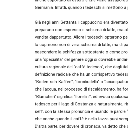
anche esportato all’estero e che viene assaporato
Germania. Infatti, quando i tedeschi si mettono a 
Già negli anni Settanta il cappuccino era diventato 
preparano con espresso e schiuma di latte, ma all’i
vendita dappertutto. Allora i tedeschi optarono p
lo coprirono non di vera schiuma di latte, ma di
nascondere la schifezza sottostante o come prote
una “specialità” del genere oggi si dovrebbe andar
cultura regionale del “caffè tedesco”, che dagli it
definizione radicale che ha un corrispettivo ted
“Boden-seh-Kaffee”, “torcibudella” o “sciacquabu
che l’acqua, nel processo di riscaldamento, ha fo
“Blümchen” significa “fiorellini”, ed evoca qualco
tedesco per il lago di Costanza e naturalmente, ri
seh”, con la stessa pronuncia e usando le parole “B
che anche quando il caffè è nella tazza puoi semp
D’altra parte, per dovere di cronaca, va detto che