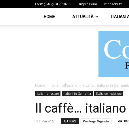
Freitag, August 7, 2026
Impressum
Datenschutz
HOME
ATTUALITÀ
ITALIANI
Home
Italiani all'estero
Il caffè… italiano in Germani
Italiani all'estero
Italiani in Germania
Scelta del redattore
Il caffè… italian
13. Mai 2022
AUTORE
Pierluigi Vignola
182