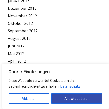
Januar 2013
Dezember 2012
November 2012
Oktober 2012
September 2012
August 2012
Juni 2012
Mai 2012
April 2012
März 2012
Cookie-Einstellungen
Februar 2012
Diese Webseite verwendet Cookies, um die
Januar 2012
Bedienfreundlichkeit zu erhöhen.
Datenschutz
Dezember 2011
November 2011
Ablehnen
Alle akzeptieren
Oktober 2011