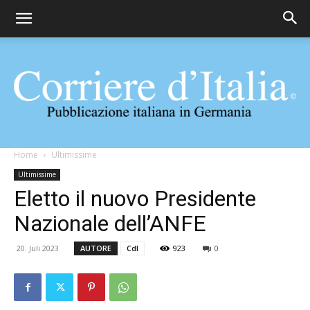
Corriere
Home
Ultimissime
Ultimissime
Eletto il nuovo Presidente
d'Italia
Nazionale dell’ANFE
20. Juli 2023
AUTORE
CdI
923
0