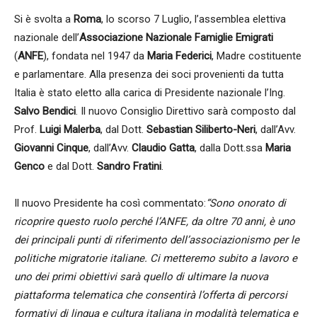
Si è svolta a
Roma
, lo scorso 7 Luglio, l’assemblea elettiva
nazionale dell’
Associazione Nazionale Famiglie Emigrati
(
ANFE
), fondata nel 1947 da
Maria Federici
, Madre costituente
e parlamentare. Alla presenza dei soci provenienti da tutta
Italia è stato eletto alla carica di Presidente nazionale l’Ing.
Salvo Bendici
. Il nuovo Consiglio Direttivo sarà composto dal
Prof.
Luigi Malerba
, dal Dott.
Sebastian Siliberto-Neri
, dall’Avv.
Giovanni Cinque
, dall’Avv.
Claudio Gatta
, dalla Dott.ssa
Maria
Genco
e dal Dott.
Sandro Fratini
.
Il nuovo Presidente ha così commentato:
“Sono onorato di
ricoprire questo ruolo perché l’ANFE, da oltre 70 anni, è uno
dei principali punti di riferimento dell’associazionismo per le
politiche migratorie italiane. Ci metteremo subito a lavoro e
uno dei primi obiettivi sarà quello di ultimare la nuova
piattaforma telematica che consentirà l’offerta di percorsi
formativi di lingua e cultura italiana in modalità telematica e