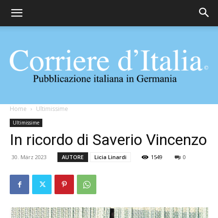
Corriere
Home
Ultimissime
Ultimissime
In ricordo di Saverio Vincenzo
d'Italia
30. März 2023
AUTORE
Licia Linardi
1549
0