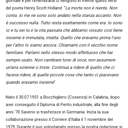
giornale e per rimembrarla ci vengono in mente questi versi
del poeta Henry Scott Holland: “
La morte non è niente. Non
conta. Io me ne sono solo andato nella stanza accanto. Non
è successo nulla. Tutto resta esattamente come era. Io sono
io e tu sei tu e la vita passata che abbiamo vissuto così bene
insieme è immutata, intatta. Quello che eravamo prima l’uno
per l’altro lo siamo ancora. Chiamami con il vecchio nome
familiare. Parlami nello stesso modo affettuoso che hai
sempre usato. Non cambiare tono di voce, non assumere
un’aria solenne o triste. Continua a ridere di quello che ci
faceva ridere, di quelle piccole cose che tanto ci piacevano
quando eravamo insieme
”.
Nato il 30.07.1951 a Bocchigliero (Cosenza) in Calabria, dopo
aver conseguito il Diploma di Perito industriale, alla fine degli
anni ‘70 Saverio si trasferisce in Germania. Inizia la sua
collaborazione presso il Corriere d’Italia il 1 novembre del
1979. Durante il suo volontariato presso la nostra redazione si