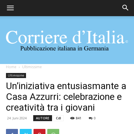
Corriere
Home
Ultimissime
Ultimissime
Un’iniziativa entusiasmante a
d'Italia
Casa Azzurri: celebrazione e
creatività tra i giovani
24. Juni 2024
AUTORE
CdI
841
0