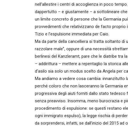
nell’allestire i centri di accoglienza in poco tem
dappertutto – e giustamente – a sottolineare che “
un limite concreto di persone che la Germania può
provvedimenti che relativizzano de facto proprio il 
Tizio e l’espulsione immediata per Caio.
Ma da parte della cancelliera si tratta soltanto di
razzolare male”, oppure di una necessità strettame
berlinesi del Kanzleramt, pare che le diatribe tra 
– addirittura – mettere a repentaglio la storica al
d’asilo sia solo un modus scelto da Angela per c
Ma andiamo a vedere cosa cambia: innanzitutto la
perché coloro che non lasceranno la Germania entr
progressiva degli aiuti forniti dallo stato tedesco
senza preavviso. Insomma, meno burocrazia e più e
procedimento di espulsione: se questi restano elev
ogni immigrato espulso), la legge rischia di perder
da sorprendersi, infatti, se dall’inizio del 2015 