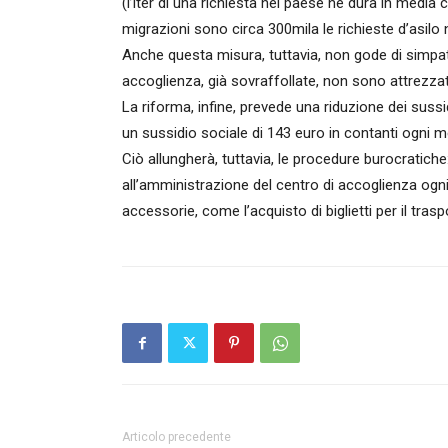
(l’iter di una richiesta nel paese ne dura in media
migrazioni sono circa 300mila le richieste d’asil
Anche questa misura, tuttavia, non gode di simpati
accoglienza, già sovraffollate, non sono attrezzate
La riforma, infine, prevede una riduzione dei sussid
un sussidio sociale di 143 euro in contanti ogni me
Ciò allungherà, tuttavia, le procedure burocratiche:
all’amministrazione del centro di accoglienza og
accessorie, come l’acquisto di biglietti per il tras
Articolo precedente