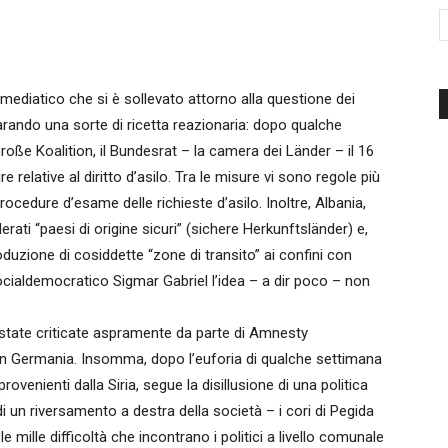
d'Italia
ediatico che si è sollevato attorno alla questione dei
arando una sorte di ricetta reazionaria: dopo qualche
roße Koalition, il Bundesrat – la camera dei Länder – il 16
elative al diritto d’asilo. Tra le misure vi sono regole più
rocedure d’esame delle richieste d’asilo. Inoltre, Albania,
ti “paesi di origine sicuri” (sichere Herkunftsländer) e,
roduzione di cosiddette “zone di transito” ai confini con
socialdemocratico Sigmar Gabriel l’idea – a dir poco – non
state criticate aspramente da parte di Amnesty
ti in Germania. Insomma, dopo l’euforia di qualche settimana
rovenienti dalla Siria, segue la disillusione di una politica
i un riversamento a destra della società – i cori di Pegida
mille difficoltà che incontrano i politici a livello comunale