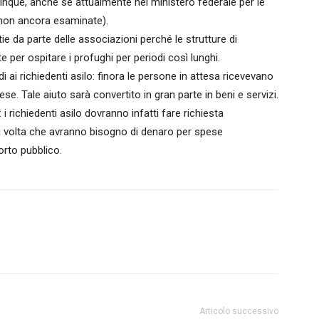
 cinque, anche se attualmente nel ministero federale per le
o non ancora esaminate).
e da parte delle associazioni perché le strutture di
 per ospitare i profughi per periodi così lunghi.
i ai richiedenti asilo: finora le persone in attesa ricevevano
se. Tale aiuto sarà convertito in gran parte in beni e servizi.
 i richiedenti asilo dovranno infatti fare richiesta
ni volta che avranno bisogno di denaro per spese
porto pubblico.
Articolo successivo