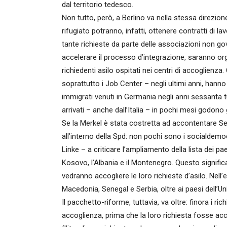
dal territorio tedesco.
Non tutto, però, a Berlino va nella stessa direzion
rifugiato potranno, infatti, ottenere contratti di l
tante richieste da parte delle associazioni non go
accelerare il processo d’integrazione, saranno orga
richiedenti asilo ospitati nei centri di accoglienza. 
soprattutto i Job Center – negli ultimi anni, hann
immigrati venuti in Germania negli anni sessanta tu
arrivati – anche dall’Italia – in pochi mesi godono
Se la Merkel è stata costretta ad accontentare Seeh
all’interno della Spd: non pochi sono i socialdemo
Linke – a criticare l’ampliamento della lista dei p
Kosovo, l’Albania e il Montenegro. Questo significa c
vedranno accogliere le loro richieste d’asilo. Nell
Macedonia, Senegal e Serbia, oltre ai paesi dell’U
Il pacchetto-riforme, tuttavia, va oltre: finora i ri
accoglienza, prima che la loro richiesta fosse acc