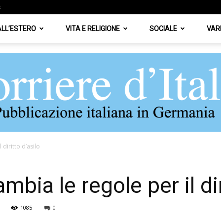
z
 ALL’ESTERO
VITA E RELIGIONE
SOCIALE
VAR
diritto d’asilo
Corriere
bia le regole per il dir
1085
0