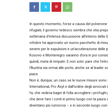
In questo momento, forse a causa del polverone m
rifugiati, il governo tedesco sembra che stia prep
settimana d’intensa discussione all’interno della G
ottobre ha approvato un nuovo pacchetto di misure r
severe per le espulsioni e un’accelerazione delle p
Kosovo e Montenegro saranno d’ora in poi considera
quindi, meta di rimpatri. E non solo: pare che l’int
l’Austria sia ormai alle porte, anche se al leader 
piace.
Non è, dunque, un caso se le nuove misure sono 
International, Pro Asyl e dall’ordine degli avvoca
fa, che vedeva bagni di folla accogliere i profughi p
che deve fare i conti in primo luogo con la paura d
diventano più rumorosi – e in secondo luogo con le 