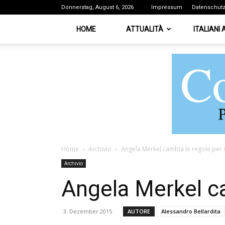
Donnerstag, August 6, 2026
Impressum
Datenschut
HOME
ATTUALITÀ
ITALIANI
Home
Archivio
Angela Merkel cambia le regole per il 
Archivio
Angela Merkel cam
3. Dezember 2015
AUTORE
Alessandro Bellardita