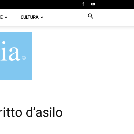
IE
CULTURA
itto d’asilo