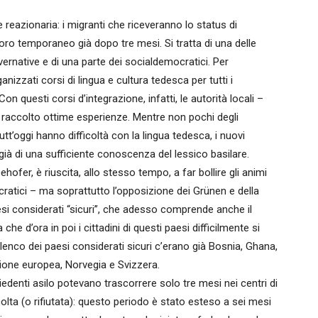
e reazionaria: i migranti che riceveranno lo status di
avoro temporaneo già dopo tre mesi. Si tratta di una delle
vernative e di una parte dei socialdemocratici. Per
nizzati corsi di lingua e cultura tedesca per tutti i
Con questi corsi d’integrazione, infatti, le autorità locali –
o raccolto ottime esperienze. Mentre non pochi degli
tt’oggi hanno difficoltà con la lingua tedesca, i nuovi
 già di una sufficiente conoscenza del lessico basilare.
ofer, è riuscita, allo stesso tempo, a far bollire gli animi
cratici – ma soprattutto l’opposizione dei Grünen e della
aesi considerati “sicuri”, che adesso comprende anche il
he d’ora in poi i cittadini di questi paesi difficilmente si
’elenco dei paesi considerati sicuri c’erano già Bosnia, Ghana,
nione europea, Norvegia e Svizzera.
chiedenti asilo potevano trascorrere solo tre mesi nei centri di
olta (o rifiutata): questo periodo è stato esteso a sei mesi