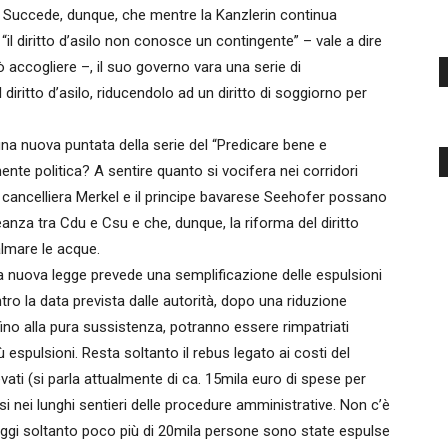
po. Succede, dunque, che mentre la Kanzlerin continua
il diritto d’asilo non conosce un contingente” – vale a dire
 accogliere –, il suo governo vara una serie di
diritto d’asilo, riducendolo ad un diritto di soggiorno per
 una nuova puntata della serie del “Predicare bene e
nte politica? A sentire quanto si vocifera nei corridori
la cancelliera Merkel e il principe bavarese Seehofer possano
leanza tra Cdu e Csu e che, dunque, la riforma del diritto
almare le acque.
 nuova legge prevede una semplificazione delle espulsioni
o la data prevista dalle autorità, dopo una riduzione
 fino alla pura sussistenza, potranno essere rimpatriati
spulsioni. Resta soltanto il rebus legato ai costi del
ati (si parla attualmente di ca. 15mila euro di spese per
si nei lunghi sentieri delle procedure amministrative. Non c’è
ad oggi soltanto poco più di 20mila persone sono state espulse