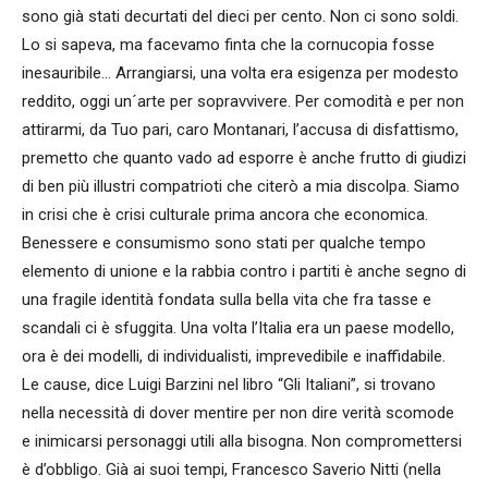
sono già stati decurtati del dieci per cento. Non ci sono soldi.
Lo si sapeva, ma facevamo finta che la cornucopia fosse
inesauribile… Arrangiarsi, una volta era esigenza per modesto
reddito, oggi un´arte per sopravvivere. Per comodità e per non
attirarmi, da Tuo pari, caro Montanari, l’accusa di disfattismo,
premetto che quanto vado ad esporre è anche frutto di giudizi
di ben più illustri compatrioti che citerò a mia discolpa. Siamo
in crisi che è crisi culturale prima ancora che economica.
Benessere e consumismo sono stati per qualche tempo
elemento di unione e la rabbia contro i partiti è anche segno di
una fragile identità fondata sulla bella vita che fra tasse e
scandali ci è sfuggita. Una volta l’Italia era un paese modello,
ora è dei modelli, di individualisti, imprevedibile e inaffidabile.
Le cause, dice Luigi Barzini nel libro “Gli Italiani”, si trovano
nella necessità di dover mentire per non dire verità scomode
e inimicarsi personaggi utili alla bisogna. Non compromettersi
è d’obbligo. Già ai suoi tempi, Francesco Saverio Nitti (nella