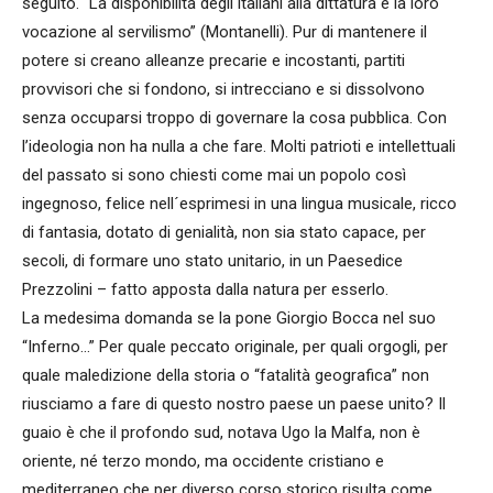
seguito. “La disponibilità degli italiani alla dittatura è la loro
vocazione al servilismo” (Montanelli). Pur di mantenere il
potere si creano alleanze precarie e incostanti, partiti
provvisori che si fondono, si intrecciano e si dissolvono
senza occuparsi troppo di governare la cosa pubblica. Con
l’ideologia non ha nulla a che fare. Molti patrioti e intellettuali
del passato si sono chiesti come mai un popolo così
ingegnoso, felice nell´esprimesi in una lingua musicale, ricco
di fantasia, dotato di genialità, non sia stato capace, per
secoli, di formare uno stato unitario, in un Paesedice
Prezzolini – fatto apposta dalla natura per esserlo.
La medesima domanda se la pone Giorgio Bocca nel suo
“Inferno…” Per quale peccato originale, per quali orgogli, per
quale maledizione della storia o “fatalità geografica” non
riusciamo a fare di questo nostro paese un paese unito? Il
guaio è che il profondo sud, notava Ugo la Malfa, non è
oriente, né terzo mondo, ma occidente cristiano e
mediterraneo che per diverso corso storico risulta come