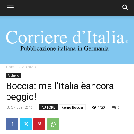
Corriere
Home
Archivio
Archivio
Boccia: ma l’Italia èancora
d'Italia
peggio!
3. Oktober 2010
AUTORE
Remo Boccia
1120
0