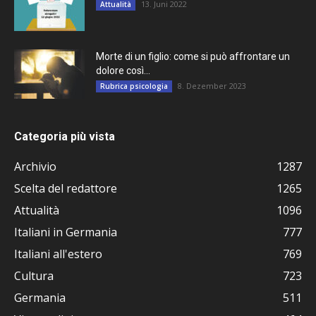
13. Juni 2022
Attualità
Morte di un figlio: come si può affrontare un
dolore così...
8. Dezember 2023
Rubrica psicologia
Categoria più vista
Archivio
1287
Scelta del redattore
1265
Attualità
1096
Italiani in Germania
777
Italiani all'estero
769
Cultura
723
Germania
511