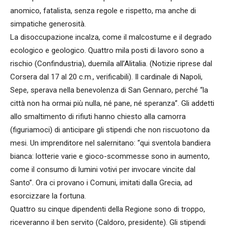
anomico, fatalista, senza regole e rispetto, ma anche di
simpatiche generosità.
La disoccupazione incalza, come il malcostume e il degrado
ecologico e geologico. Quattro mila posti di lavoro sono a
rischio (Confindustria), duemila all’Alitalia. (Notizie riprese dal
Corsera dal 17 al 20 c.m., verificabili). Il cardinale di Napoli,
Sepe, sperava nella benevolenza di San Gennaro, perché “la
città non ha ormai più nulla, né pane, né speranza”. Gli addetti
allo smaltimento di rifiuti hanno chiesto alla camorra
(figuriamoci) di anticipare gli stipendi che non riscuotono da
mesi. Un imprenditore nel salernitano: “qui sventola bandiera
bianca: lotterie varie e gioco-scommesse sono in aumento,
come il consumo di lumini votivi per invocare vincite dal
Santo”. Ora ci provano i Comuni, imitati dalla Grecia, ad
esorcizzare la fortuna.
Quattro su cinque dipendenti della Regione sono di troppo,
riceveranno il ben servito (Caldoro, presidente). Gli stipendi