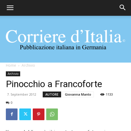
Corriere
Home
Archivio
Archivio
Pinocchio a Francoforte
d'Italia
7. September 2012
AUTORE
Giovanna Manto
1133
0