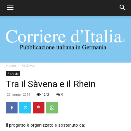
Corriere
Home
Archivio
Archivio
Tra il Sàvena e il Rhein
d'Italia
23. Januar 2011
1243
0
Il progetto è organizzato e sostenuto da: