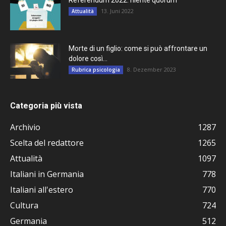
Referendum 2022: niente quorum
13. Juni 2022
Attualità
Morte di un figlio: come si può affrontare un
dolore così...
8. Dezember 2023
Rubrica psicologia
Categoria più vista
Archivio
1287
Scelta del redattore
1265
Attualità
1097
Italiani in Germania
778
Italiani all'estero
770
Cultura
724
Germania
512